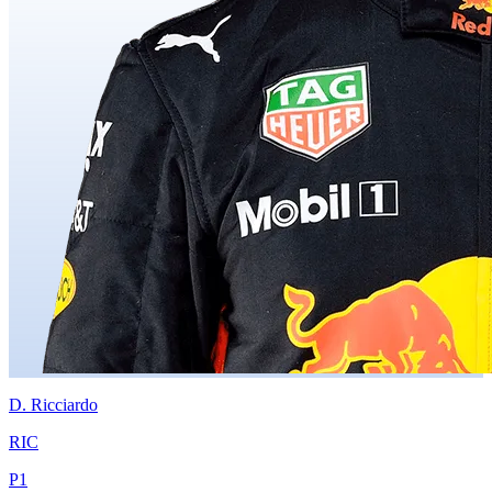
D.
Ricciardo
RIC
P
1