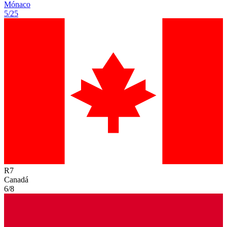
Mónaco
5/25
R
7
Canadá
6/8