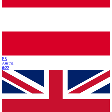
R
8
Austria
6/22