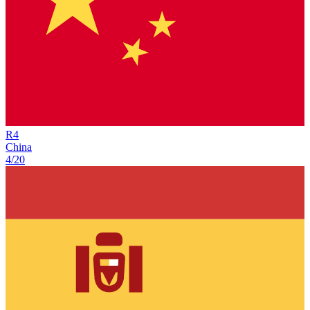
R
4
China
4/20