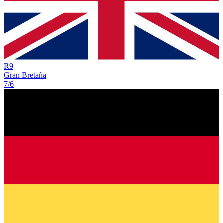
R
9
Gran Bretaña
7/6