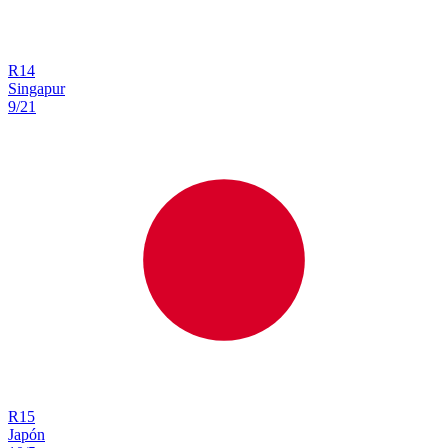
R
14
Singapur
9/21
R
15
Japón