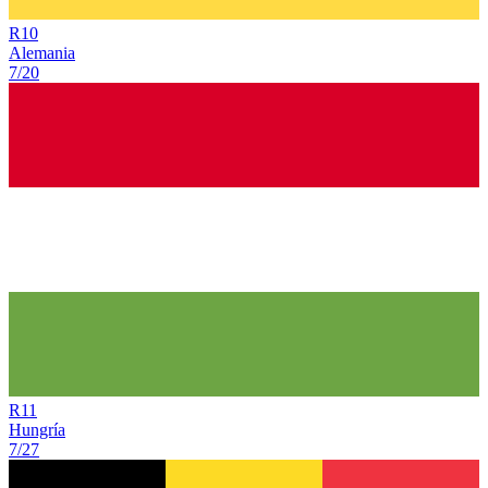
R
10
Alemania
7/20
R
11
Hungría
7/27