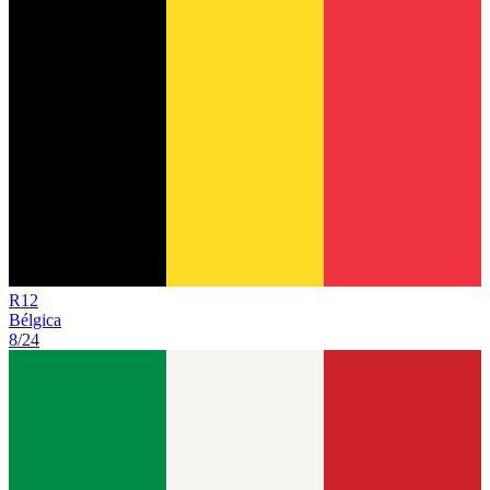
R
12
Bélgica
8/24