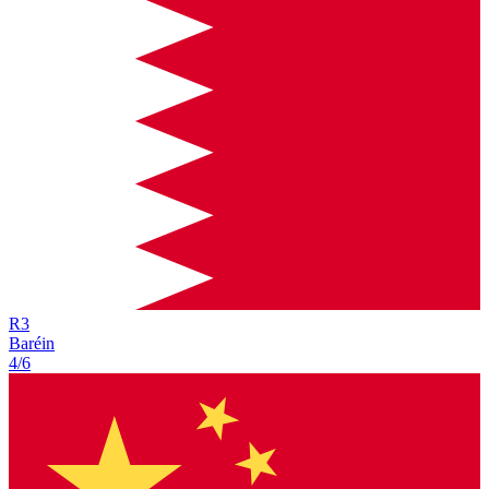
R
3
Baréin
4/6