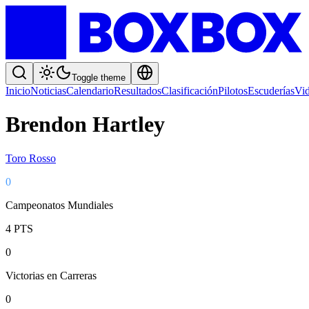
Toggle theme
Inicio
Noticias
Calendario
Resultados
Clasificación
Pilotos
Escuderías
Vi
Brendon Hartley
Toro Rosso
0
Campeonatos Mundiales
4
PTS
0
Victorias en Carreras
0