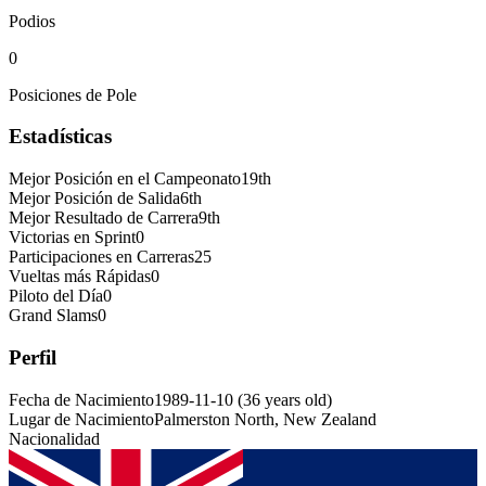
Podios
0
Posiciones de Pole
Estadísticas
Mejor Posición en el Campeonato
19th
Mejor Posición de Salida
6th
Mejor Resultado de Carrera
9th
Victorias en Sprint
0
Participaciones en Carreras
25
Vueltas más Rápidas
0
Piloto del Día
0
Grand Slams
0
Perfil
Fecha de Nacimiento
1989-11-10
(
36
years old
)
Lugar de Nacimiento
Palmerston North, New Zealand
Nacionalidad