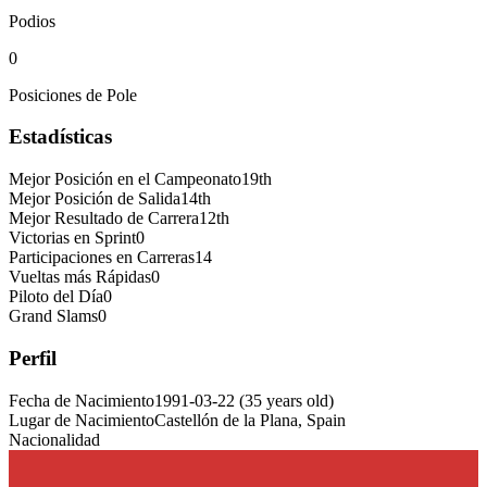
Podios
0
Posiciones de Pole
Estadísticas
Mejor Posición en el Campeonato
19th
Mejor Posición de Salida
14th
Mejor Resultado de Carrera
12th
Victorias en Sprint
0
Participaciones en Carreras
14
Vueltas más Rápidas
0
Piloto del Día
0
Grand Slams
0
Perfil
Fecha de Nacimiento
1991-03-22
(
35
years old
)
Lugar de Nacimiento
Castellón de la Plana, Spain
Nacionalidad