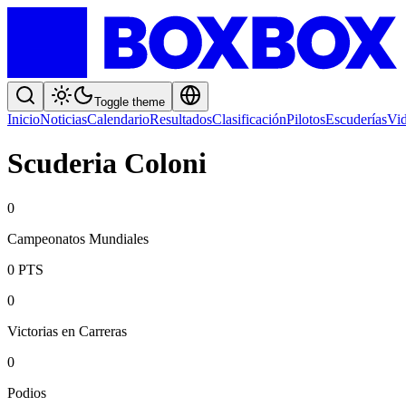
Toggle theme
Inicio
Noticias
Calendario
Resultados
Clasificación
Pilotos
Escuderías
Vi
Scuderia Coloni
0
Campeonatos Mundiales
0
PTS
0
Victorias en Carreras
0
Podios