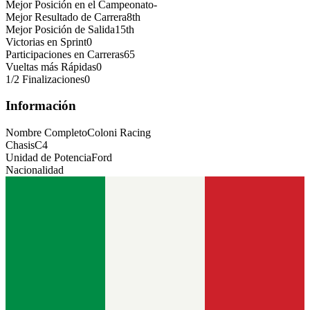
Mejor Posición en el Campeonato
-
Mejor Resultado de Carrera
8th
Mejor Posición de Salida
15th
Victorias en Sprint
0
Participaciones en Carreras
65
Vueltas más Rápidas
0
1/2 Finalizaciones
0
Información
Nombre Completo
Coloni Racing
Chasis
C4
Unidad de Potencia
Ford
Nacionalidad