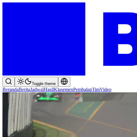
Toggle theme
Beranda
Berita
Jadwal
Hasil
Klasemen
Pembalap
Tim
Video