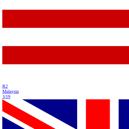
R
2
Malaysia
3/19