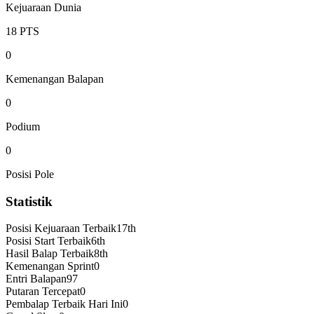
Kejuaraan Dunia
18
PTS
0
Kemenangan Balapan
0
Podium
0
Posisi Pole
Statistik
Posisi Kejuaraan Terbaik
17th
Posisi Start Terbaik
6th
Hasil Balap Terbaik
8th
Kemenangan Sprint
0
Entri Balapan
97
Putaran Tercepat
0
Pembalap Terbaik Hari Ini
0