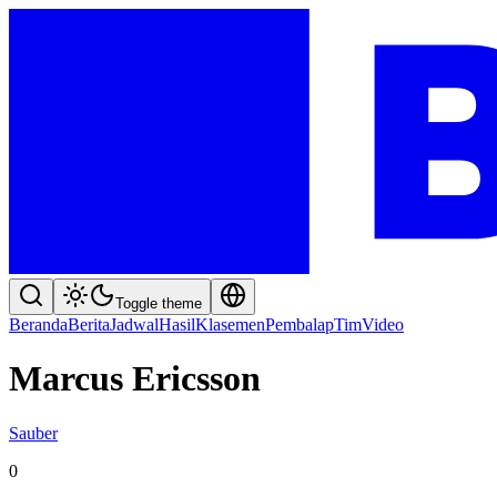
Toggle theme
Beranda
Berita
Jadwal
Hasil
Klasemen
Pembalap
Tim
Video
Marcus Ericsson
Sauber
0