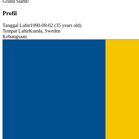
Grand Slam
0
Profil
Tanggal Lahir
1990-09-02
(
35
years old
)
Tempat Lahir
Kumla, Sweden
Kebangsaan