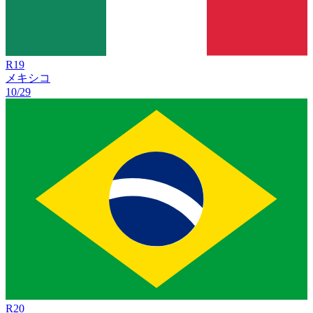
R
19
メキシコ
10/29
R
20