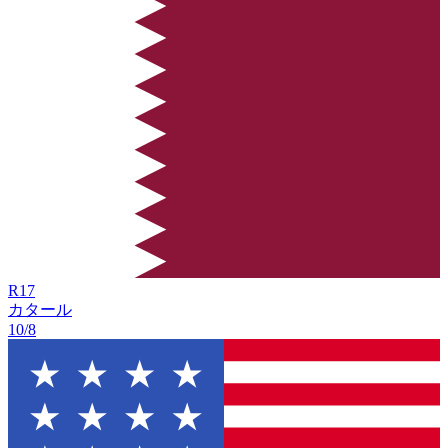
R
17
カタール
10/8