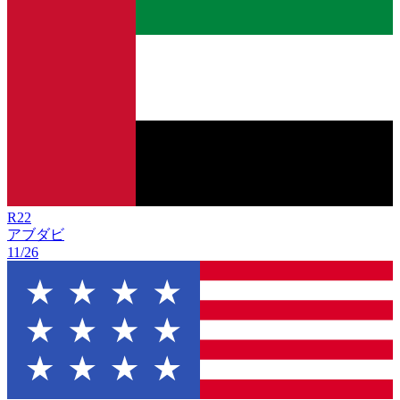
R
22
アブダビ
11/26