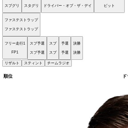
スプグリ
スタグリ
ドライバー・オブ・ザ・デイ
ピット
ファステストラップ
ファステストラップ
フリー走行1
スプ予選
スプ
予選
決勝
FP1
スプ予選
スプ
予選
決勝
リザルト
スティント
チームラジオ
順位
ド