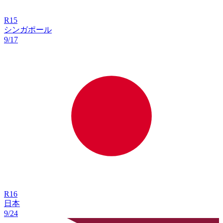
R
15
シンガポール
9/17
R
16
日本
9/24