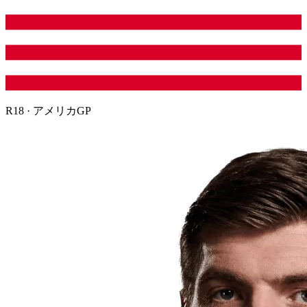
R
18
·
アメリカGP