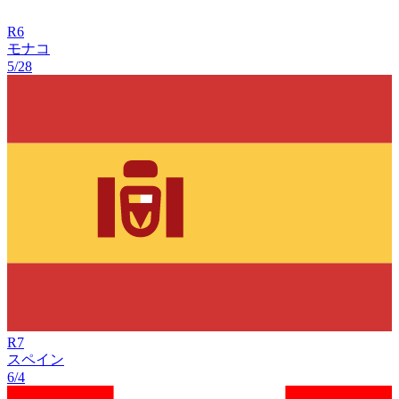
R
6
モナコ
5/28
R
7
スペイン
6/4