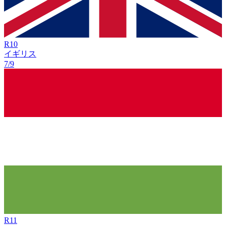
R
10
イギリス
7/9
R
11