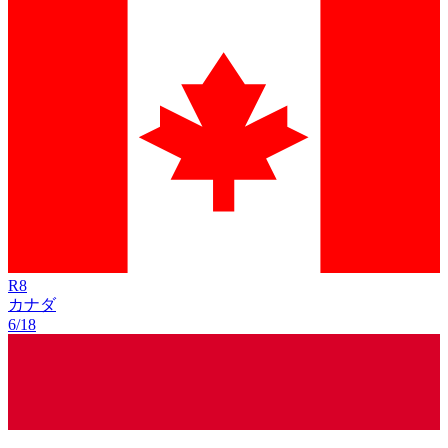
R
8
カナダ
6/18