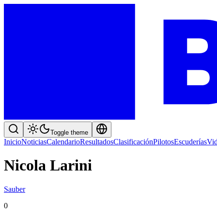
Toggle theme
Inicio
Noticias
Calendario
Resultados
Clasificación
Pilotos
Escuderías
Vi
Nicola Larini
Sauber
0