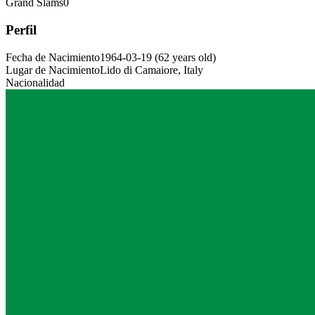
Grand Slams
0
Perfil
Fecha de Nacimiento
1964-03-19
(
62
years old
)
Lugar de Nacimiento
Lido di Camaiore, Italy
Nacionalidad