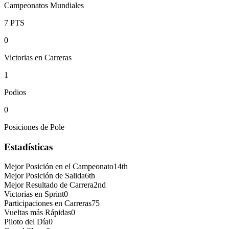
Campeonatos Mundiales
7
PTS
0
Victorias en Carreras
1
Podios
0
Posiciones de Pole
Estadísticas
Mejor Posición en el Campeonato
14th
Mejor Posición de Salida
6th
Mejor Resultado de Carrera
2nd
Victorias en Sprint
0
Participaciones en Carreras
75
Vueltas más Rápidas
0
Piloto del Día
0