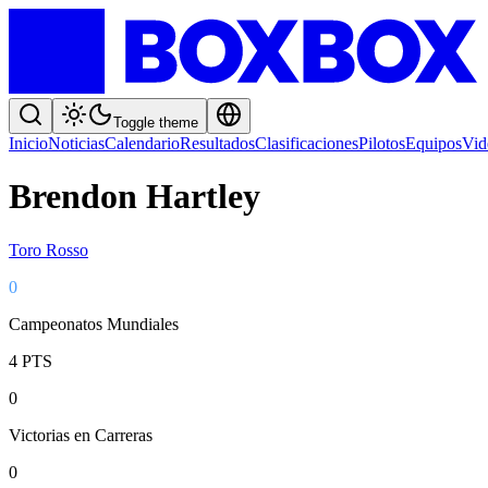
Toggle theme
Inicio
Noticias
Calendario
Resultados
Clasificaciones
Pilotos
Equipos
Vid
Brendon Hartley
Toro Rosso
0
Campeonatos Mundiales
4
PTS
0
Victorias en Carreras
0