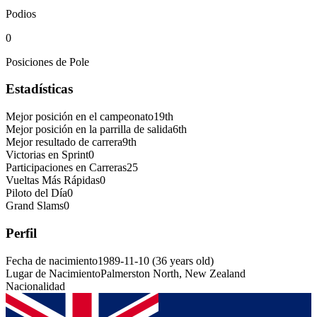
Podios
0
Posiciones de Pole
Estadísticas
Mejor posición en el campeonato
19th
Mejor posición en la parrilla de salida
6th
Mejor resultado de carrera
9th
Victorias en Sprint
0
Participaciones en Carreras
25
Vueltas Más Rápidas
0
Piloto del Día
0
Grand Slams
0
Perfil
Fecha de nacimiento
1989-11-10
(
36
years old
)
Lugar de Nacimiento
Palmerston North, New Zealand
Nacionalidad