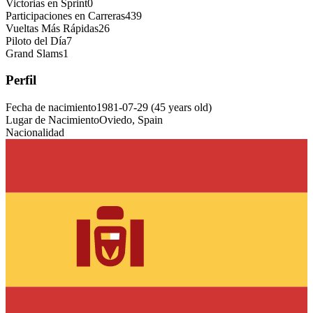
Victorias en Sprint
0
Participaciones en Carreras
439
Vueltas Más Rápidas
26
Piloto del Día
7
Grand Slams
1
Perfil
Fecha de nacimiento
1981-07-29
(
45
years old
)
Lugar de Nacimiento
Oviedo, Spain
Nacionalidad