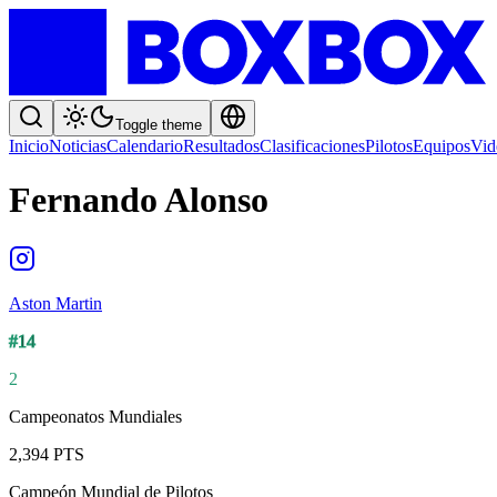
Toggle theme
Inicio
Noticias
Calendario
Resultados
Clasificaciones
Pilotos
Equipos
Vid
Fernando Alonso
Aston Martin
#
14
2
Campeonatos Mundiales
2,394
PTS
Campeón Mundial de Pilotos