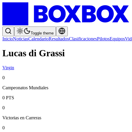
Toggle theme
Inicio
Noticias
Calendario
Resultados
Clasificaciones
Pilotos
Equipos
Vid
Lucas di Grassi
Virgin
0
Campeonatos Mundiales
0
PTS
0
Victorias en Carreras
0