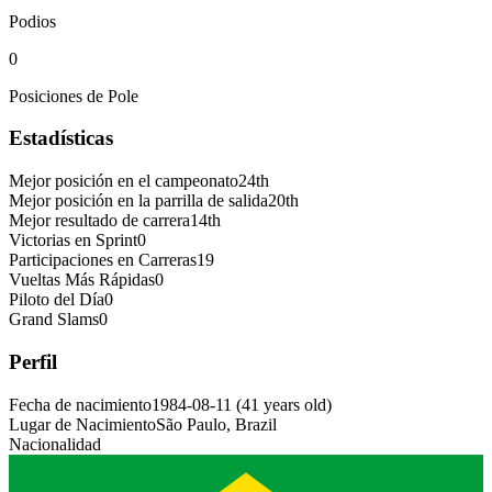
Podios
0
Posiciones de Pole
Estadísticas
Mejor posición en el campeonato
24th
Mejor posición en la parrilla de salida
20th
Mejor resultado de carrera
14th
Victorias en Sprint
0
Participaciones en Carreras
19
Vueltas Más Rápidas
0
Piloto del Día
0
Grand Slams
0
Perfil
Fecha de nacimiento
1984-08-11
(
41
years old
)
Lugar de Nacimiento
São Paulo, Brazil
Nacionalidad