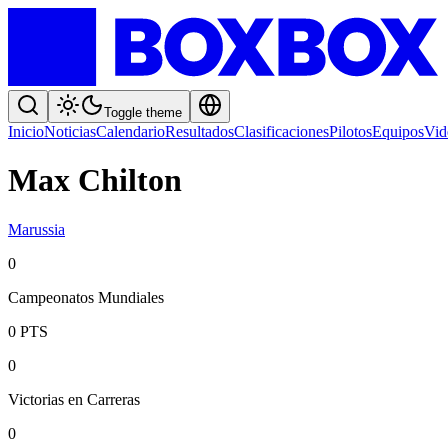
Toggle theme
Inicio
Noticias
Calendario
Resultados
Clasificaciones
Pilotos
Equipos
Vid
Max Chilton
Marussia
0
Campeonatos Mundiales
0
PTS
0
Victorias en Carreras
0