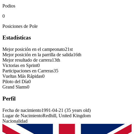
Podios
0
Posiciones de Pole
Estadísticas
Mejor posición en el campeonato
21st
Mejor posición en la parrilla de salida
16th
Mejor resultado de carrera
13th
Victorias en Sprint
0
Participaciones en Carreras
35
Vueltas Más Rápidas
0
Piloto del Día
0
Grand Slams
0
Perfil
Fecha de nacimiento
1991-04-21
(
35
years old
)
Lugar de Nacimiento
Redhill, United Kingdom
Nacionalidad