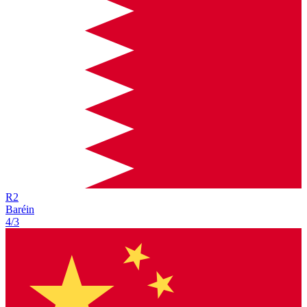
R
2
Baréin
4/3