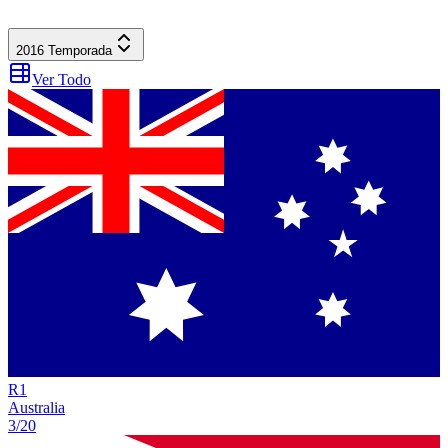
2016
Temporada
Ver Todo
R
1
Australia
3/20