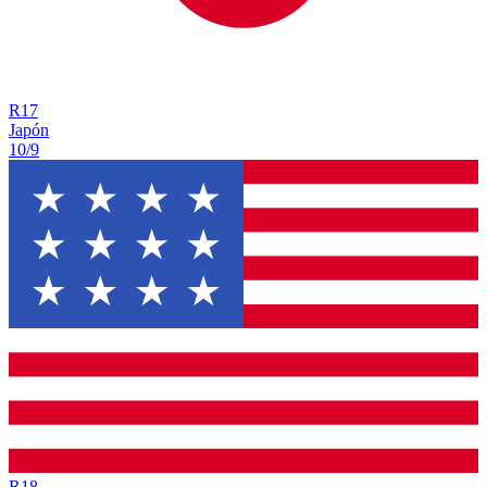
R
17
Japón
10/9
R
18