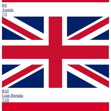
R
9
Austria
7/3
R
10
Gran Bretaña
7/10