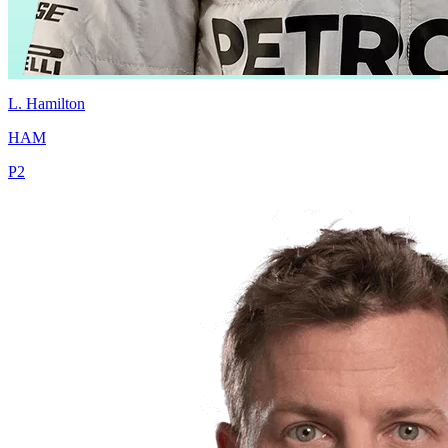
L.
Hamilton
HAM
P
2