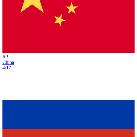
R
3
China
4/17