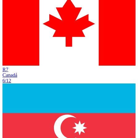
R
7
Canadá
6/12