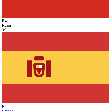
R
4
Rusia
5/1
R
5
España