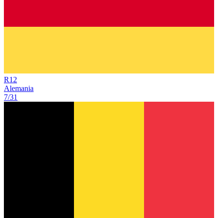
R
12
Alemania
7/31