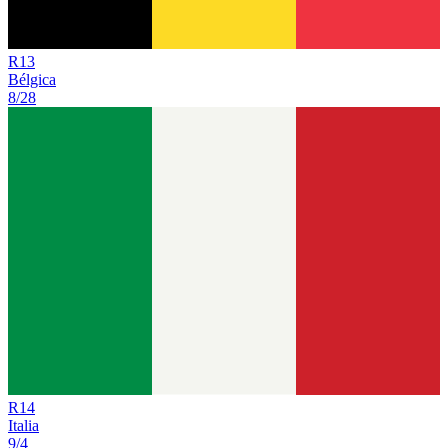
R
13
Bélgica
8/28
R
14
Italia
9/4