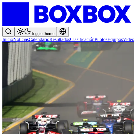
Toggle theme
Inicio
Noticias
Calendario
Resultados
Clasificación
Pilotos
Equipos
Video