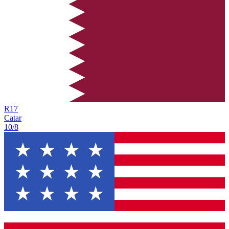
R
17
Catar
10/8