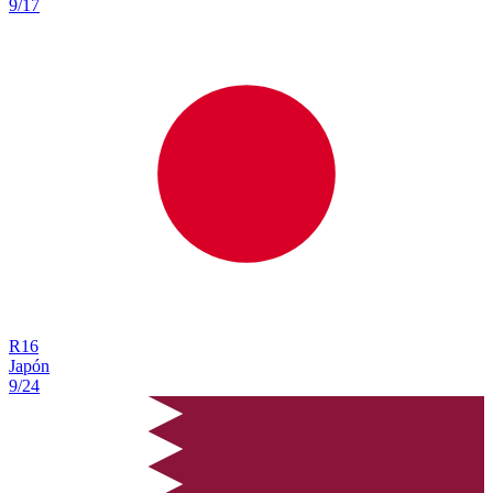
9/17
R
16
Japón
9/24