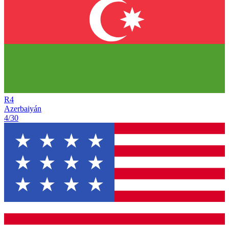
R
4
Azerbaiyán
4/30