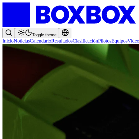
Toggle theme
Inicio
Noticias
Calendario
Resultados
Clasificación
Pilotos
Equipos
Video