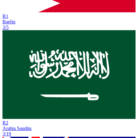
R
1
Baréin
3/5
R
2
Arabia Saudita
3/19