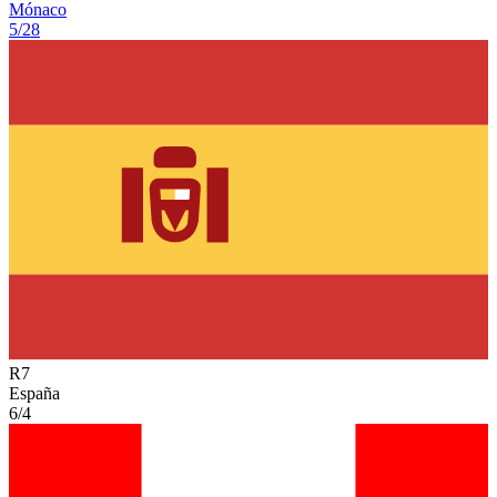
Mónaco
5/28
R
7
España
6/4