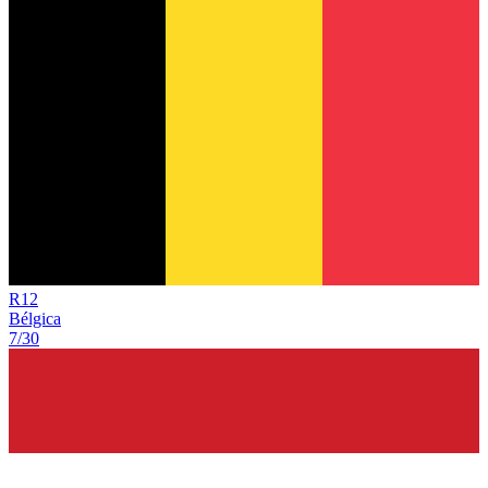
R
12
Bélgica
7/30