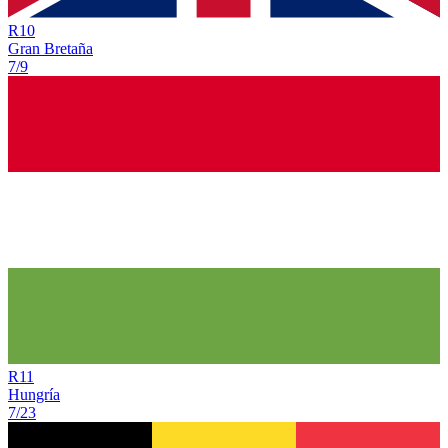
R
10
Gran Bretaña
7/9
R
11
Hungría
7/23