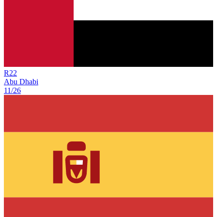
R
22
Abu Dhabi
11/26