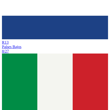
R
13
Países Bajos
8/27