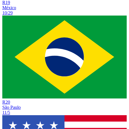
R
19
México
10/29
R
20
São Paulo
11/5