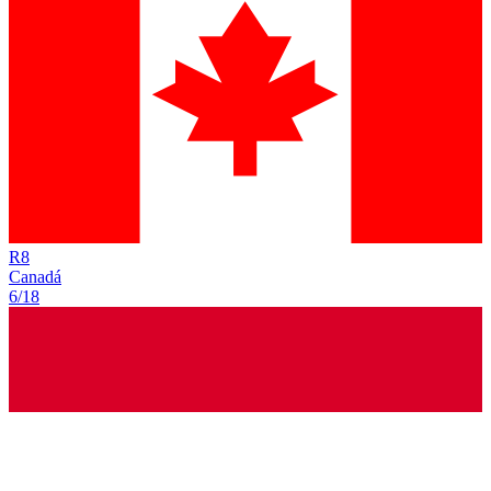
R
8
Canadá
6/18