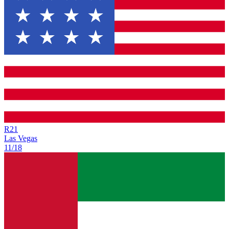
R
21
Las Vegas
11/18