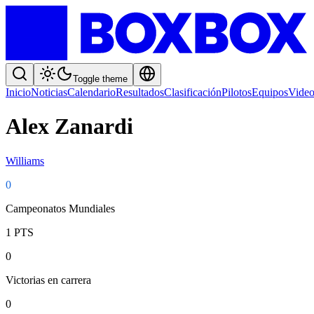
Toggle theme
Inicio
Noticias
Calendario
Resultados
Clasificación
Pilotos
Equipos
Video
Alex Zanardi
Williams
0
Campeonatos Mundiales
1
PTS
0
Victorias en carrera
0