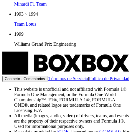
Minardi F1 Team
1993 ~ 1994
Team Lotus
1999
Williams Grand Prix Engineering
|
Términos de Servicio
|
Política de Privacidad
Contacto · Comentarios
This website is unofficial and not affiliated with Formula 1®,
Formula One Management, or the Formula One World
Championship™. F1®, FORMULA 1®, FORMULA
ONE®, and related logos are trademarks of Formula One
Licensing B.V.
All media (images, audio, video) of drivers, teams, and events
are the property of their respective owners and Formula 1®.
Used for informational purposes only.
Race data provided by
F1DB
, licensed under
CC BY 4.0
. For