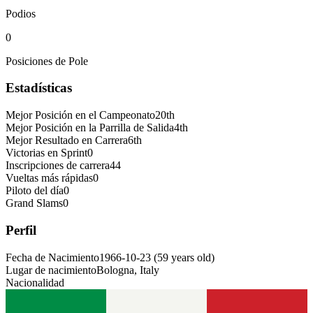
Podios
0
Posiciones de Pole
Estadísticas
Mejor Posición en el Campeonato
20th
Mejor Posición en la Parrilla de Salida
4th
Mejor Resultado en Carrera
6th
Victorias en Sprint
0
Inscripciones de carrera
44
Vueltas más rápidas
0
Piloto del día
0
Grand Slams
0
Perfil
Fecha de Nacimiento
1966-10-23
(
59
years old
)
Lugar de nacimiento
Bologna, Italy
Nacionalidad