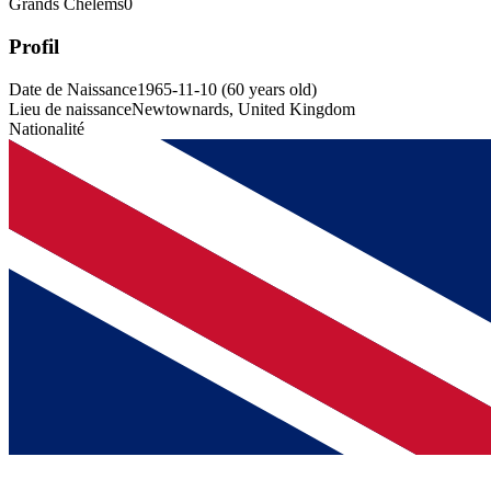
Grands Chelems
0
Profil
Date de Naissance
1965-11-10
(
60
years old
)
Lieu de naissance
Newtownards, United Kingdom
Nationalité