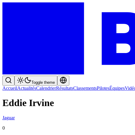
Toggle theme
Accueil
Actualités
Calendrier
Résultats
Classements
Pilotes
Équipes
Vidé
Eddie Irvine
Jaguar
0