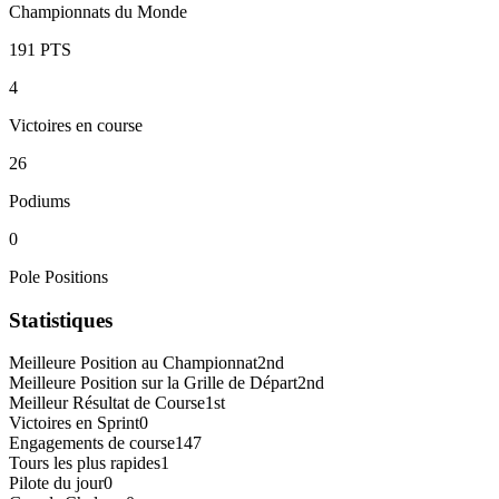
Championnats du Monde
191
PTS
4
Victoires en course
26
Podiums
0
Pole Positions
Statistiques
Meilleure Position au Championnat
2nd
Meilleure Position sur la Grille de Départ
2nd
Meilleur Résultat de Course
1st
Victoires en Sprint
0
Engagements de course
147
Tours les plus rapides
1
Pilote du jour
0