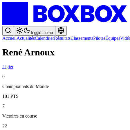
Toggle theme
Accueil
Actualités
Calendrier
Résultats
Classements
Pilotes
Équipes
Vidé
René Arnoux
Ligier
0
Championnats du Monde
181
PTS
7
Victoires en course
22