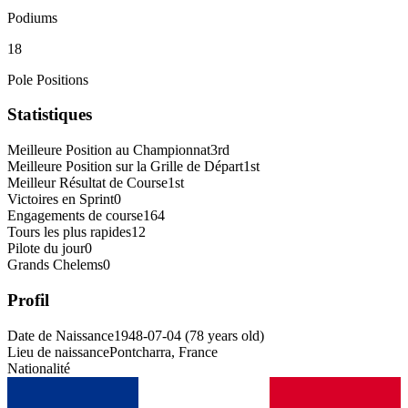
Podiums
18
Pole Positions
Statistiques
Meilleure Position au Championnat
3rd
Meilleure Position sur la Grille de Départ
1st
Meilleur Résultat de Course
1st
Victoires en Sprint
0
Engagements de course
164
Tours les plus rapides
12
Pilote du jour
0
Grands Chelems
0
Profil
Date de Naissance
1948-07-04
(
78
years old
)
Lieu de naissance
Pontcharra, France
Nationalité