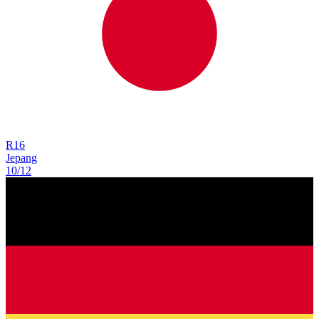
R
16
Jepang
10/12