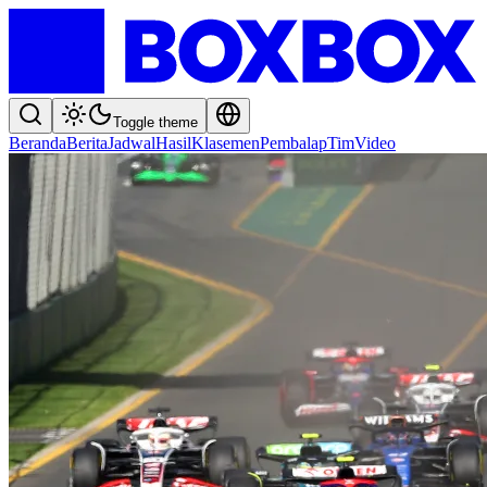
Toggle theme
Beranda
Berita
Jadwal
Hasil
Klasemen
Pembalap
Tim
Video