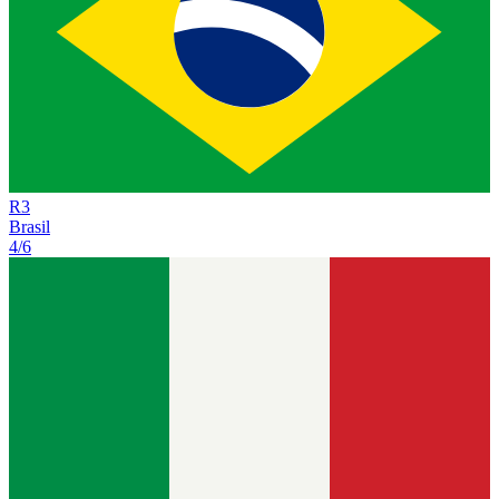
R
3
Brasil
4/6