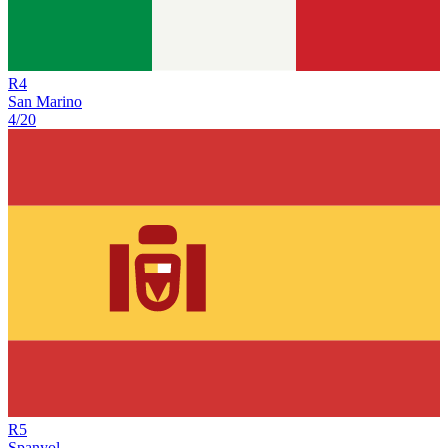
R
4
San Marino
4/20
R
5
Spanyol