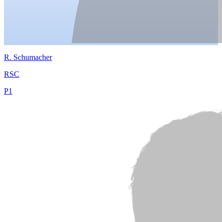
R.
Schumacher
RSC
P
1