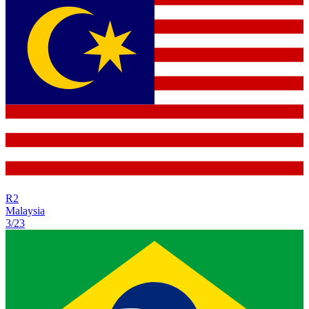
R
2
Malaysia
3/23