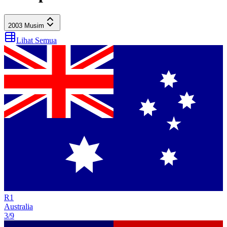
2003
Musim
Lihat Semua
R
1
Australia
3/9