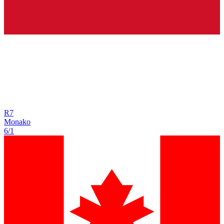
R
7
Monako
6/1