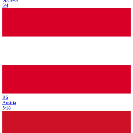
5/4
R
6
Austria
5/18