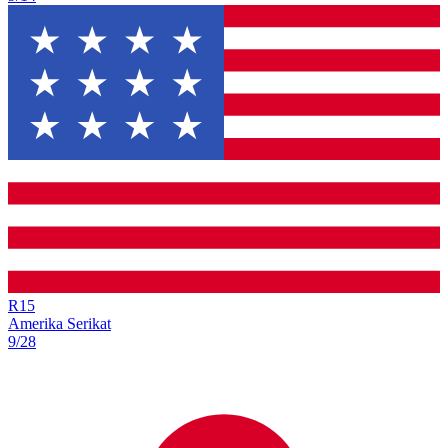
R
15
Amerika Serikat
9/28