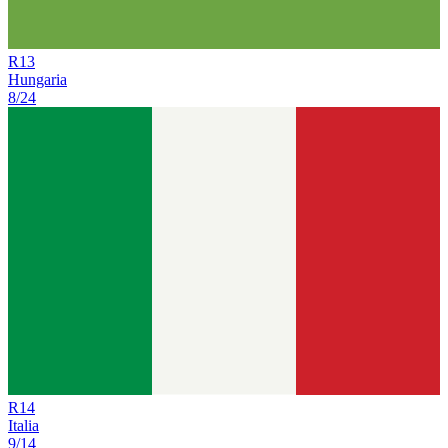
R
13
Hungaria
8/24
R
14
Italia
9/14