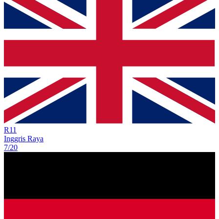
R
11
Inggris Raya
7/20