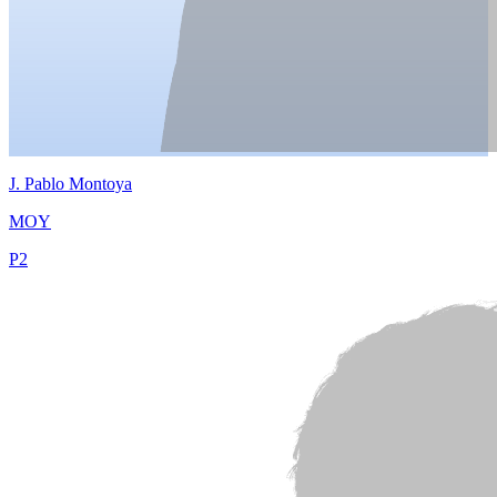
J.
Pablo Montoya
MOY
P
2