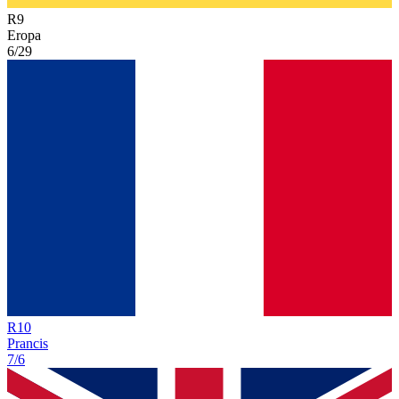
R
9
Eropa
6/29
R
10
Prancis
7/6