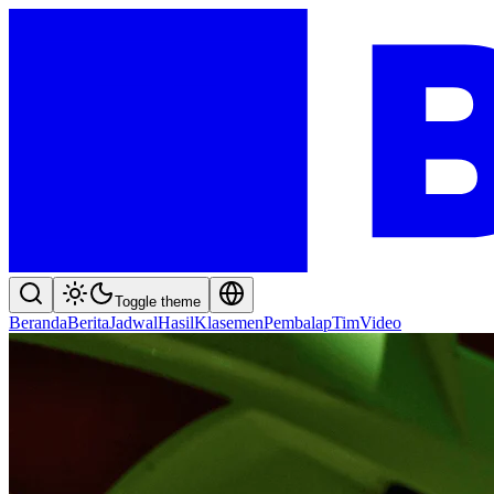
Toggle theme
Beranda
Berita
Jadwal
Hasil
Klasemen
Pembalap
Tim
Video