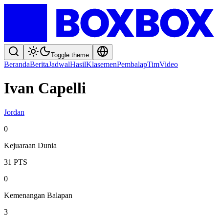
Toggle theme
Beranda
Berita
Jadwal
Hasil
Klasemen
Pembalap
Tim
Video
Ivan Capelli
Jordan
0
Kejuaraan Dunia
31
PTS
0
Kemenangan Balapan
3