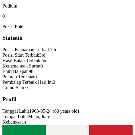
Podium
0
Posisi Pole
Statistik
Posisi Kejuaraan Terbaik
7th
Posisi Start Terbaik
3rd
Hasil Balap Terbaik
2nd
Kemenangan Sprint
0
Entri Balapan
98
Putaran Tercepat
0
Pembalap Terbaik Hari Ini
0
Grand Slam
0
Profil
Tanggal Lahir
1963-05-24
(
63
years old
)
Tempat Lahir
Milan, Italy
Kebangsaan