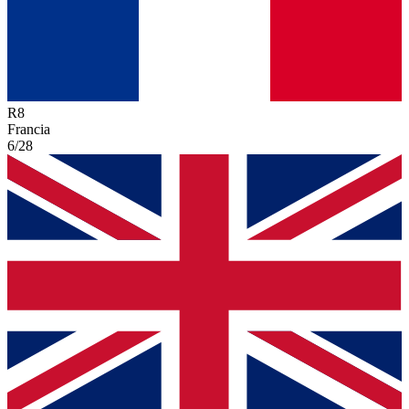
R
8
Francia
6/28