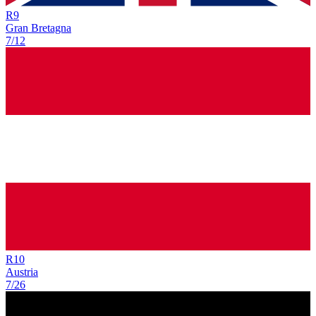
R
9
Gran Bretagna
7/12
R
10
Austria
7/26