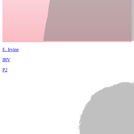
E.
Irvine
IRV
P
2