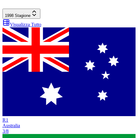
1998
Stagione
Visualizza Tutto
R
1
Australia
3/8