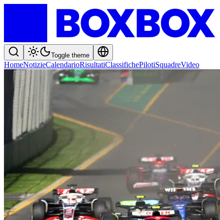
Toggle theme
Home
Notizie
Calendario
Risultati
Classifiche
Piloti
Squadre
Video