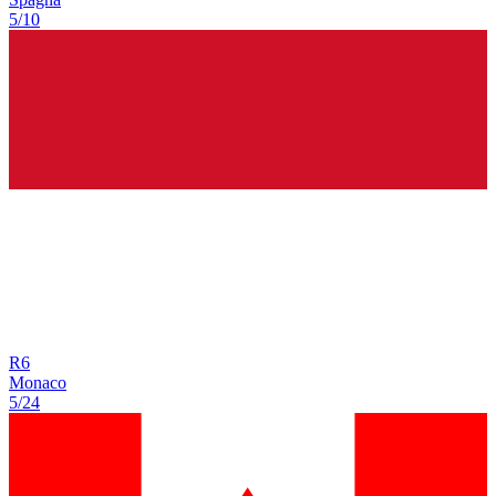
5/10
R
6
Monaco
5/24