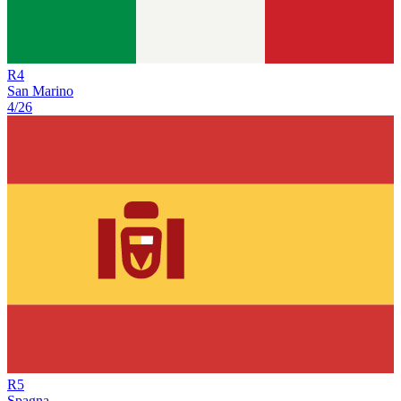
R
4
San Marino
4/26
R
5
Spagna