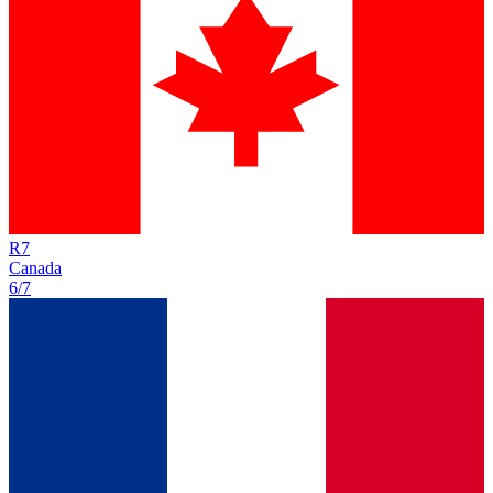
R
7
Canada
6/7