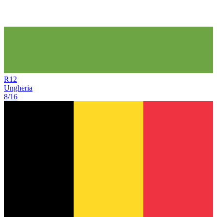
R
12
Ungheria
8/16