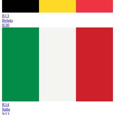
R
13
Belgio
8/30
R
14
Italia
9/13