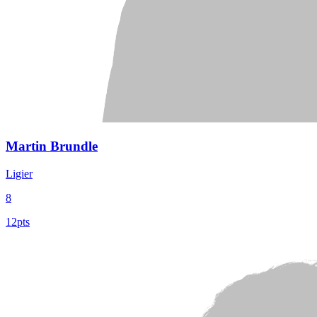
Martin Brundle
Ligier
8
12pts