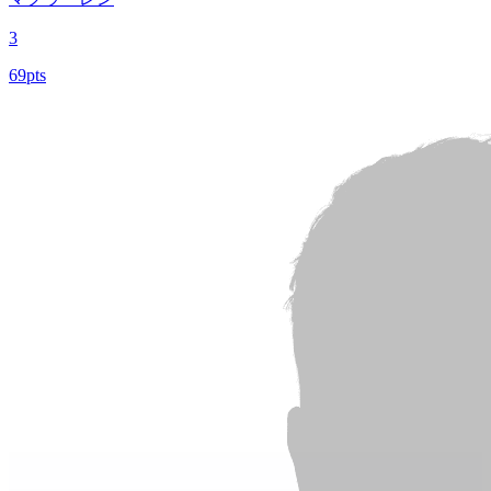
3
69pts