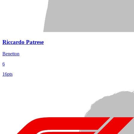
Riccardo Patrese
Benetton
6
16pts