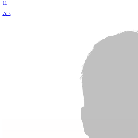
11
7pts