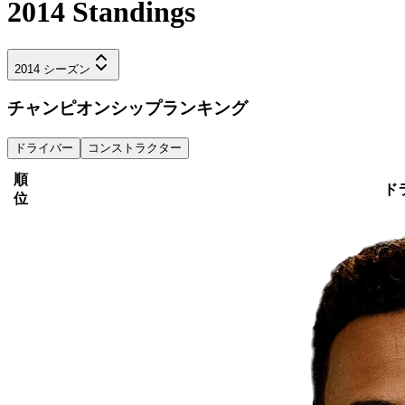
2014
Standings
2014
シーズン
チャンピオンシップランキング
ドライバー
コンストラクター
順
ド
位