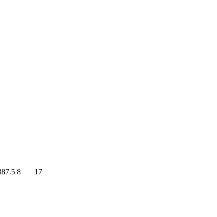
387.5
8
17