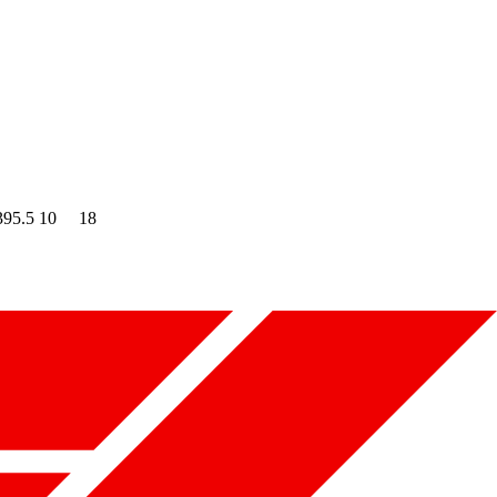
395.5
10
18