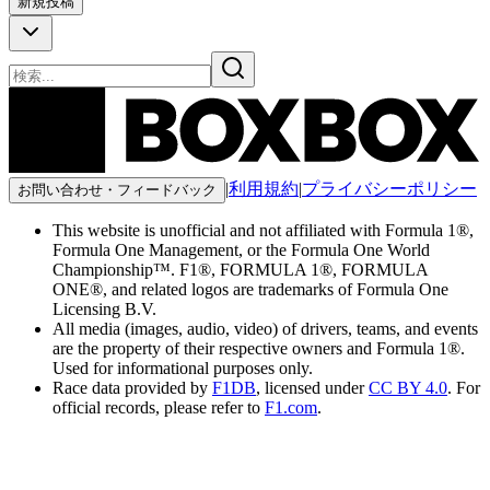
新規投稿
|
利用規約
|
プライバシーポリシー
お問い合わせ・フィードバック
This website is unofficial and not affiliated with Formula 1®,
Formula One Management, or the Formula One World
Championship™. F1®, FORMULA 1®, FORMULA
ONE®, and related logos are trademarks of Formula One
Licensing B.V.
All media (images, audio, video) of drivers, teams, and events
are the property of their respective owners and Formula 1®.
Used for informational purposes only.
Race data provided by
F1DB
, licensed under
CC BY 4.0
. For
official records, please refer to
F1.com
.