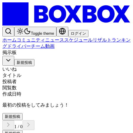
Toggle theme
ログイン
ホーム
コミュニティ
ニュース
スケジュール
リザルト
ランキン
グ
ドライバー
チーム
動画
掲示板
新規投稿
いいね
タイトル
投稿者
閲覧数
作成日時
最初の投稿をしてみましょう！
新規投稿
1
/
0