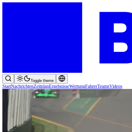
Toggle theme
Start
Nachrichten
Zeitplan
Ergebnisse
Wertung
Fahrer
Teams
Videos