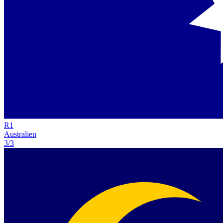
R
1
Australien
3/3