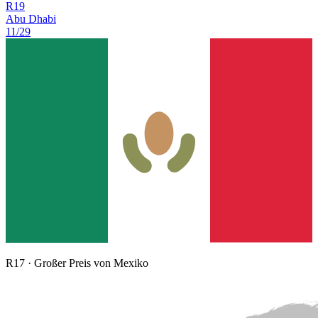
R
19
Abu Dhabi
11/29
R
17
·
Großer Preis von Mexiko