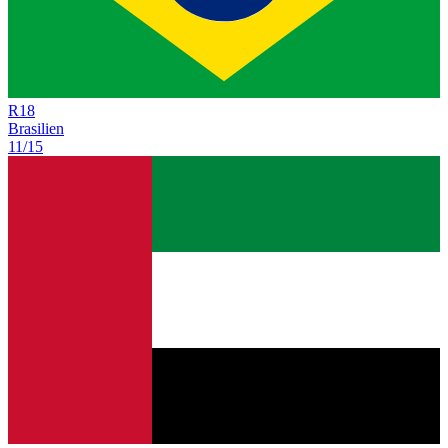
R
18
Brasilien
11/15