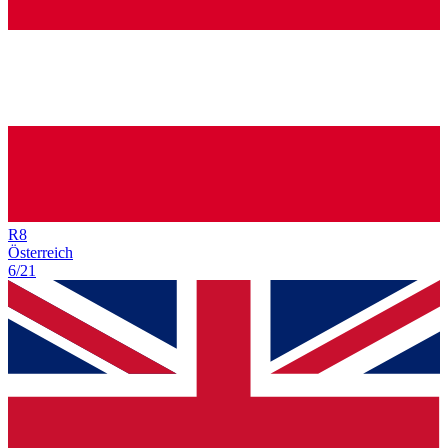
R
8
Österreich
6/21