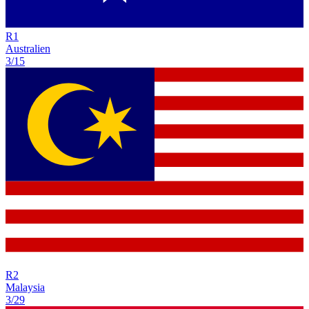
R
1
Australien
3/15
R
2
Malaysia
3/29