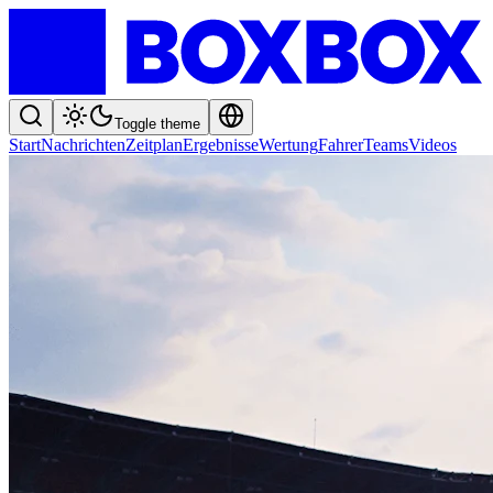
Toggle theme
Start
Nachrichten
Zeitplan
Ergebnisse
Wertung
Fahrer
Teams
Videos