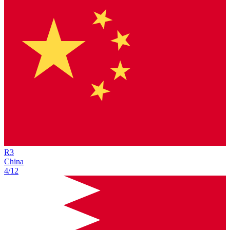
R
3
China
4/12