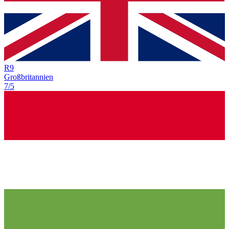
R
9
Großbritannien
7/5