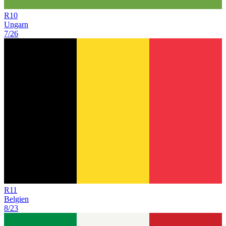
R
10
Ungarn
7/26
R
11
Belgien
8/23