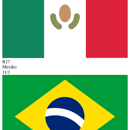
R
17
Mexiko
11/1