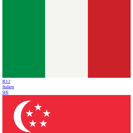
R
12
Italien
9/6