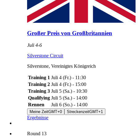
Großer Preis von Großbritannien
Juli 4
-
6
Silverstone Circuit
Silverstone
,
Vereinigtes Königreich
Training 1
Juli 4
(
Fr.
) -
11:30
Training 2
Juli 4
(
Fr.
) -
15:00
Training 3
Juli 5
(
Sa.
) -
10:30
Qualifying
Juli 5
(
Sa.
) -
14:00
Rennen
Juli 6
(
So.
) -
14:00
Meine Zeit
GMT+0
Streckenzeit
GMT+1
Ergebnisse
Round
13