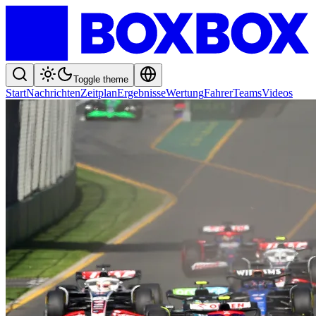
Toggle theme
Start
Nachrichten
Zeitplan
Ergebnisse
Wertung
Fahrer
Teams
Videos