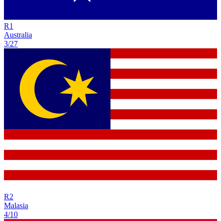
R
1
Australia
3/27
R
2
Malasia
4/10