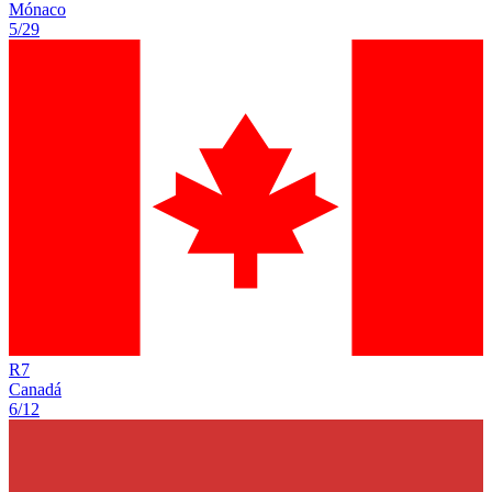
Mónaco
5/29
R
7
Canadá
6/12