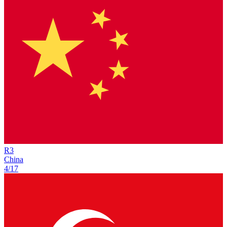
R
3
China
4/17