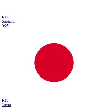
R
14
Singapur
9/25
R
15
Japón