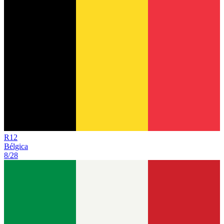
R
12
Bélgica
8/28