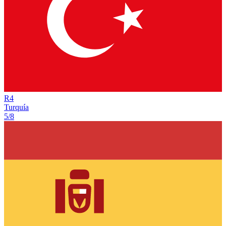
R
4
Turquía
5/8