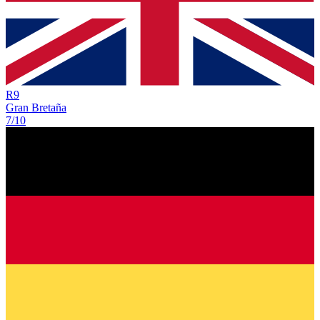
R
9
Gran Bretaña
7/10