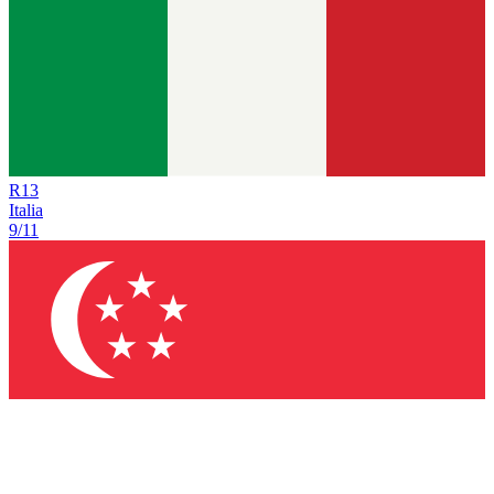
R
13
Italia
9/11