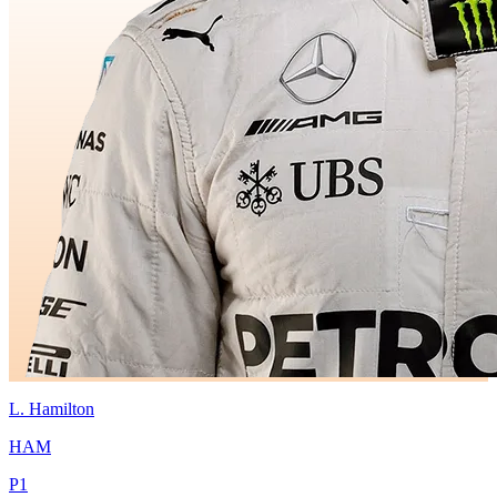
L.
Hamilton
HAM
P
1