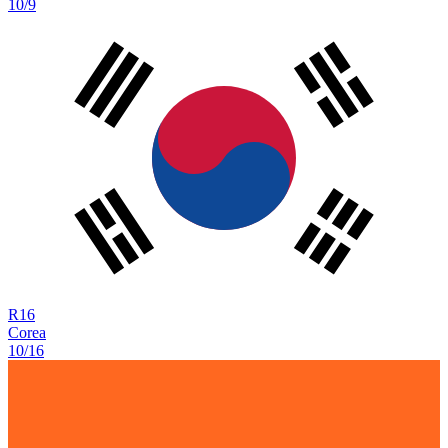
10/9
R
16
Corea
10/16