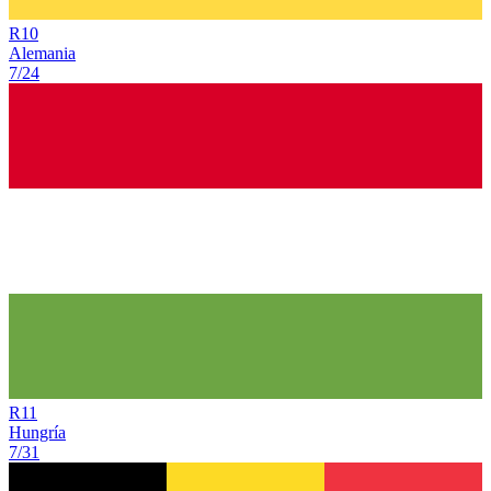
R
10
Alemania
7/24
R
11
Hungría
7/31