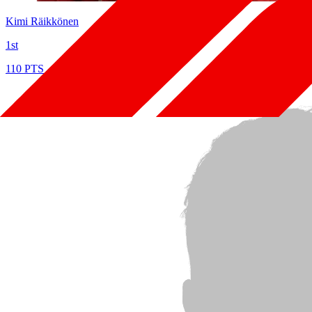
Kimi Räikkönen
1st
110 PTS