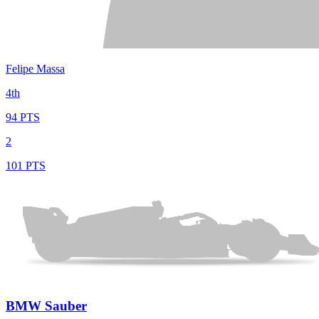
Felipe Massa
4th
94 PTS
2
101 PTS
BMW Sauber