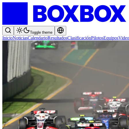
Toggle theme
Inicio
Noticias
Calendario
Resultados
Clasificación
Pilotos
Equipos
Video