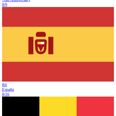
8/9
R
6
España
8/16