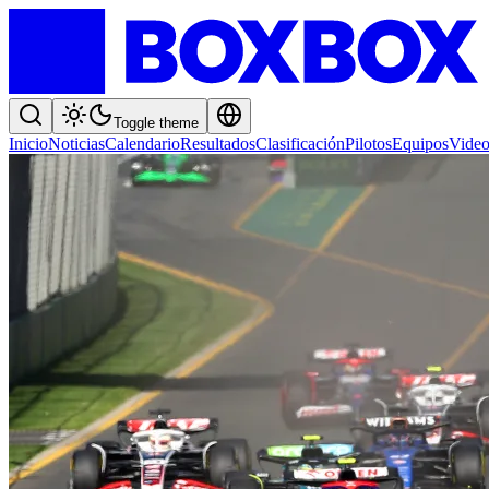
Toggle theme
Inicio
Noticias
Calendario
Resultados
Clasificación
Pilotos
Equipos
Video