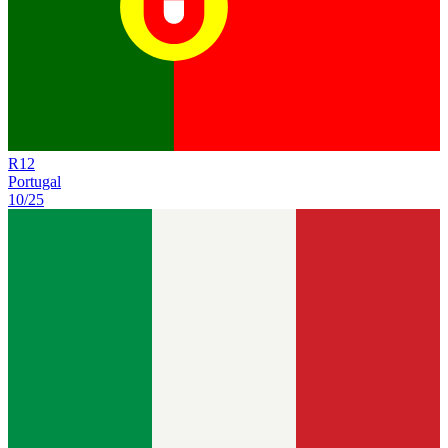
R
12
Portugal
10/25