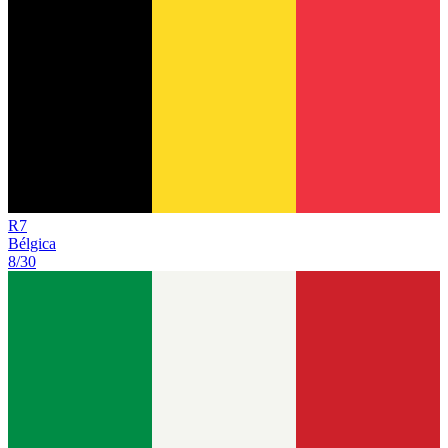
R
7
Bélgica
8/30