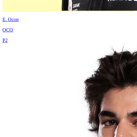
E.
Ocon
OCO
P
2