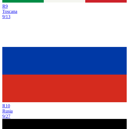
R
9
Toscana
9/13
R
10
Rusia
9/27