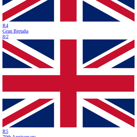
R
4
Gran Bretaña
8/2
R
5
70th Anniversary