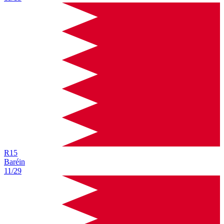
R
15
Baréin
11/29