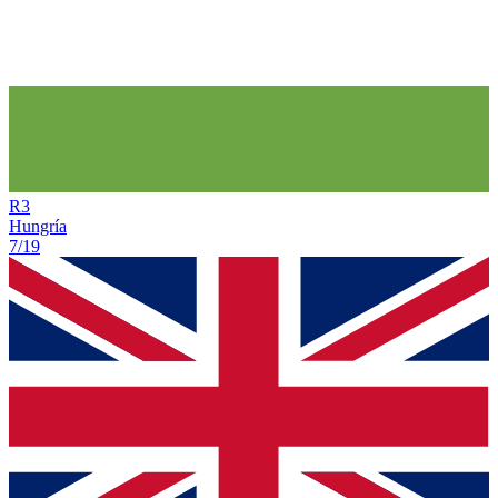
R
3
Hungría
7/19