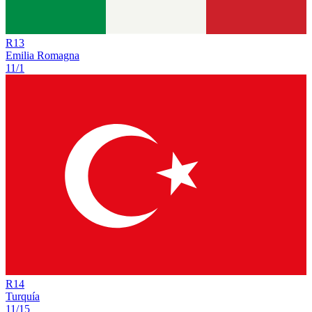
R
13
Emilia Romagna
11/1
R
14
Turquía
11/15