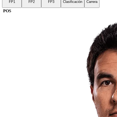
FP1
FP2
FP3
Clasificación
Carrera
POS