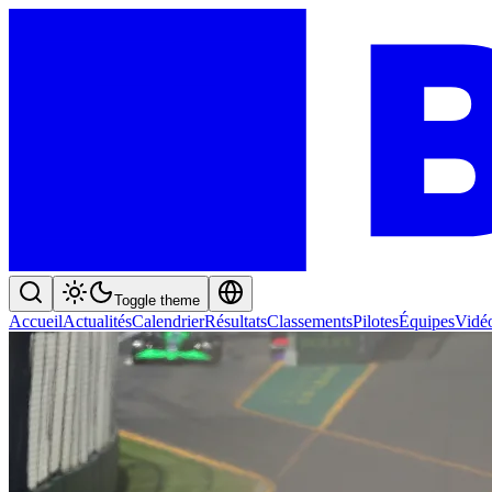
Toggle theme
Accueil
Actualités
Calendrier
Résultats
Classements
Pilotes
Équipes
Vidé