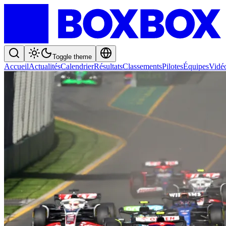
Toggle theme
Accueil
Actualités
Calendrier
Résultats
Classements
Pilotes
Équipes
Vidé