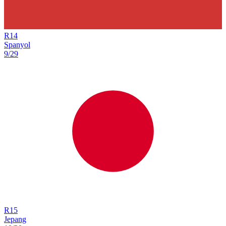
R
14
Spanyol
9/29
R
15
Jepang