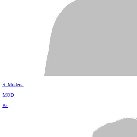
S.
Modena
MOD
P
2