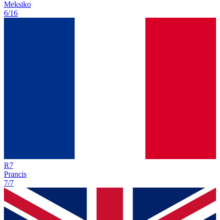
Meksiko
6/16
R
7
Prancis
7/7