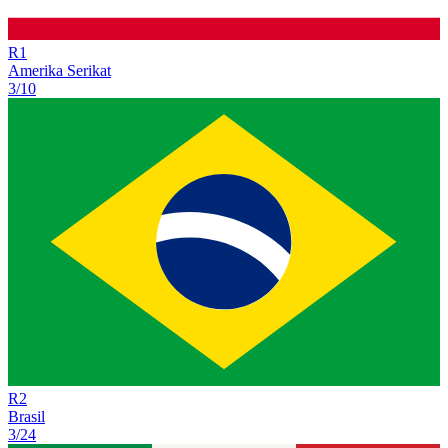
R
1
Amerika Serikat
3/10
R
2
Brasil
3/24