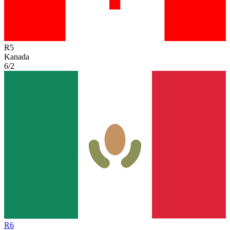
R
5
Kanada
6/2
R
6