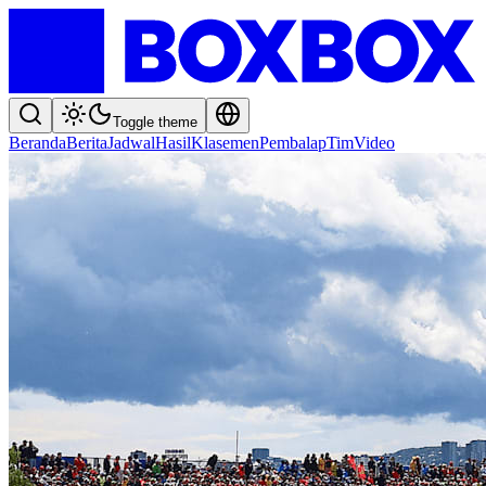
Toggle theme
Beranda
Berita
Jadwal
Hasil
Klasemen
Pembalap
Tim
Video