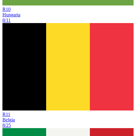
R
10
Hungaria
8/11
R
11
Belgia
8/25