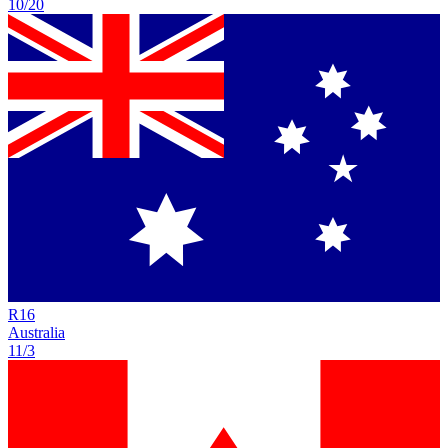
10/20
R
16
Australia
11/3