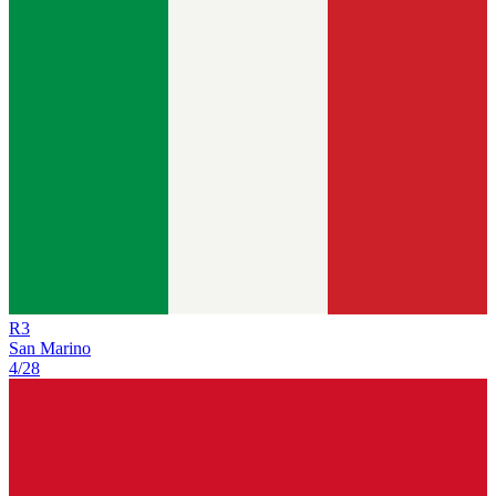
R
3
San Marino
4/28