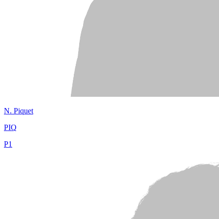
N.
Piquet
PIQ
P
1