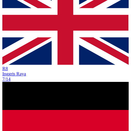
R
8
Inggris Raya
7/14