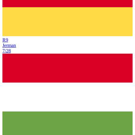
R
9
Jerman
7/28