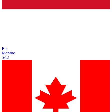
R
4
Monako
5/12