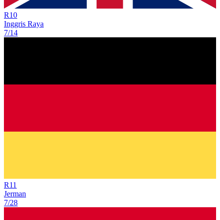
R
10
Inggris Raya
7/14
R
11
Jerman
7/28