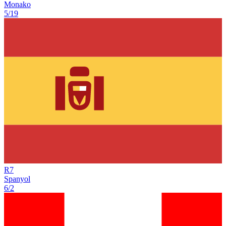
Monako
5/19
R
7
Spanyol
6/2