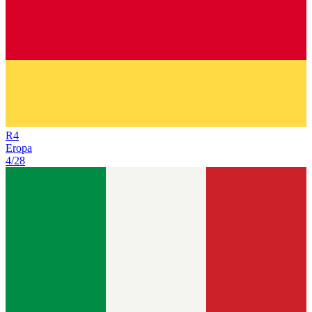
R
4
Eropa
4/28