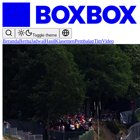
Toggle theme
Beranda
Berita
Jadwal
Hasil
Klasemen
Pembalap
Tim
Video