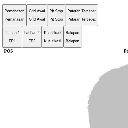
Pemanasan
Grid Awal
Pit Stop
Putaran Tercepat
Pemanasan
Grid Awal
Pit Stop
Putaran Tercepat
Latihan 1
Latihan 2
Kualifikasi
Balapan
FP1
FP2
Kualifikasi
Balapan
POS
P