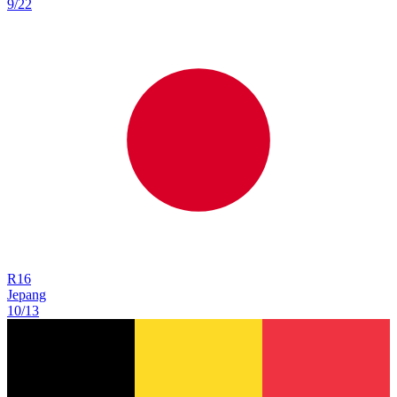
9/22
R
16
Jepang
10/13