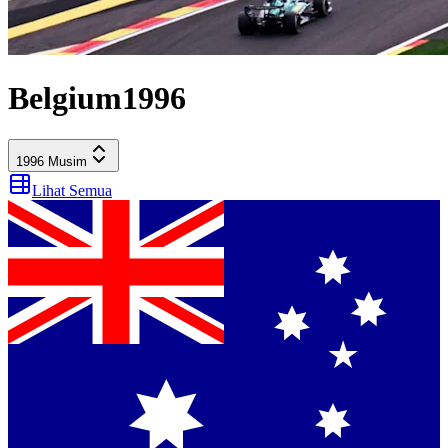
Belgium
1996
1996
Musim
Lihat Semua