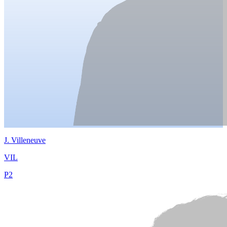
J.
Villeneuve
VIL
P
2