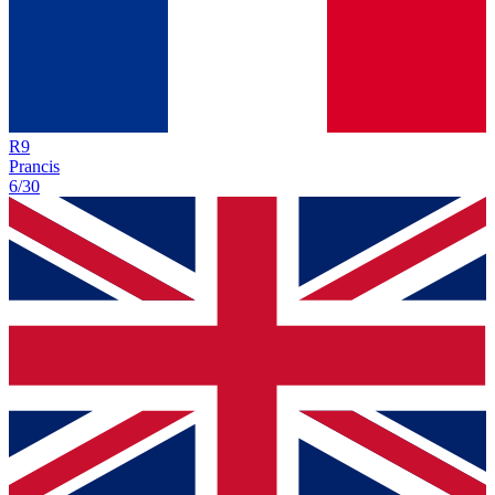
R
9
Prancis
6/30