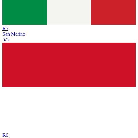
R
5
San Marino
5/5
R
6