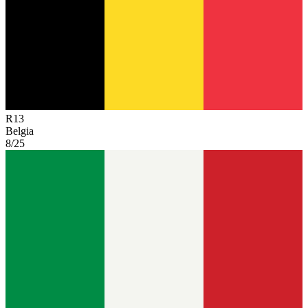
R
13
Belgia
8/25