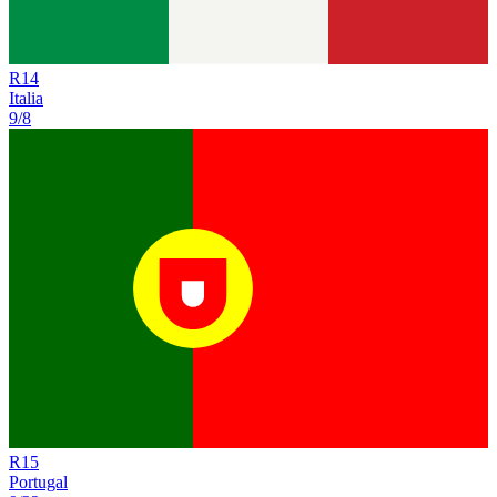
R
14
Italia
9/8
R
15
Portugal