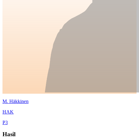
M.
Häkkinen
HAK
P
3
Hasil