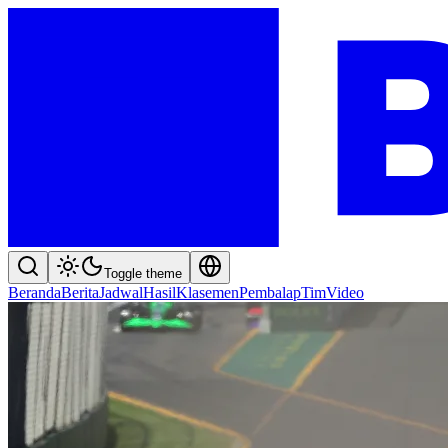
Toggle theme
Beranda
Berita
Jadwal
Hasil
Klasemen
Pembalap
Tim
Video