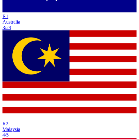
R
1
Australia
3/29
R
2
Malaysia
4/5