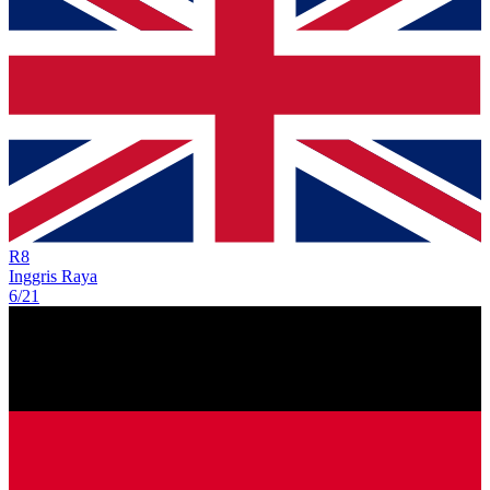
R
8
Inggris Raya
6/21