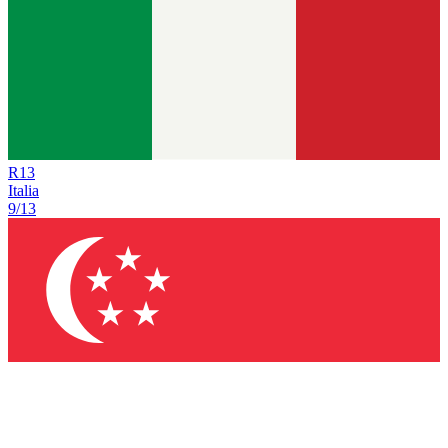
R
13
Italia
9/13