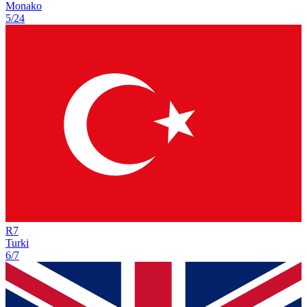
Monako
5/24
R
7
Turki
6/7