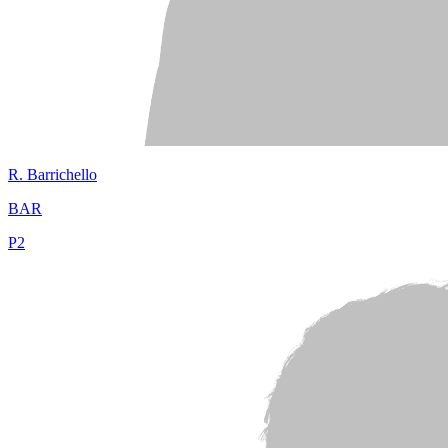
R.
Barrichello
BAR
P
2