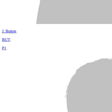
J.
Button
BUT
P
1