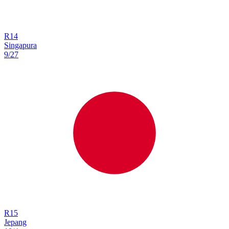
R
14
Singapura
9/27
R
15
Jepang