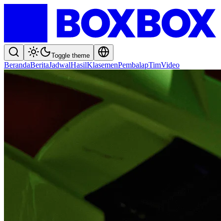
Toggle theme
Beranda
Berita
Jadwal
Hasil
Klasemen
Pembalap
Tim
Video