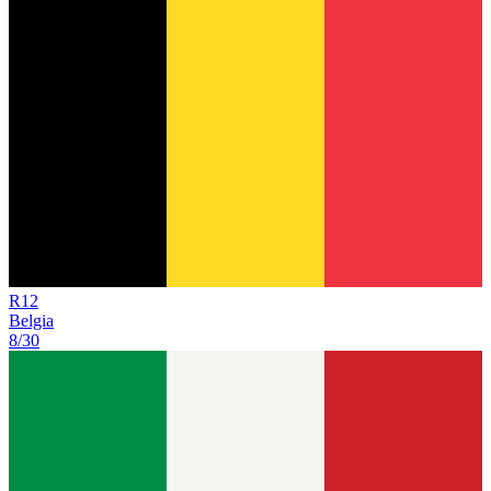
R
12
Belgia
8/30