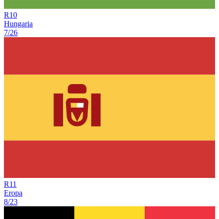
R
10
Hungaria
7/26
R
11
Eropa
8/23