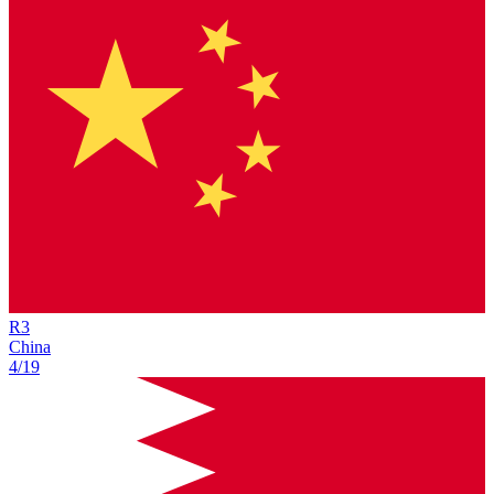
R
3
China
4/19