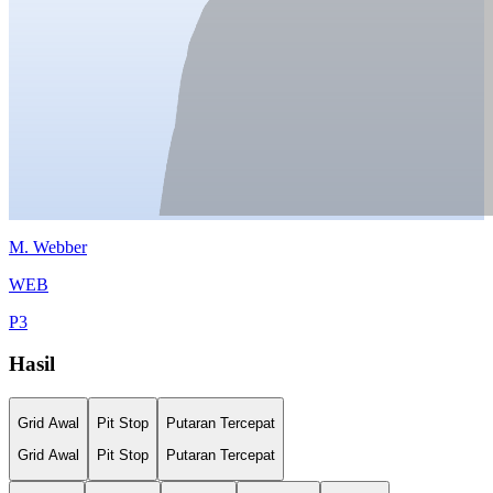
M.
Webber
WEB
P
3
Hasil
Grid Awal
Pit Stop
Putaran Tercepat
Grid Awal
Pit Stop
Putaran Tercepat