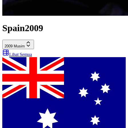
Spain
2009
2009
Musim
Lihat Semua