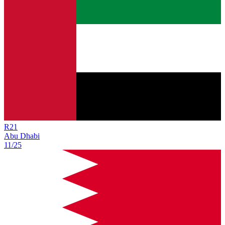
R
21
Abu Dhabi
11/25