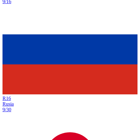
9/16
R
16
Rusia
9/30