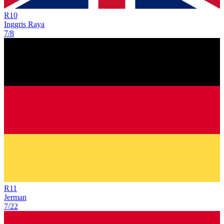
R
10
Inggris Raya
7/8
R
11
Jerman
7/22