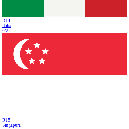
R
14
Italia
9/2
R
15
Singapura