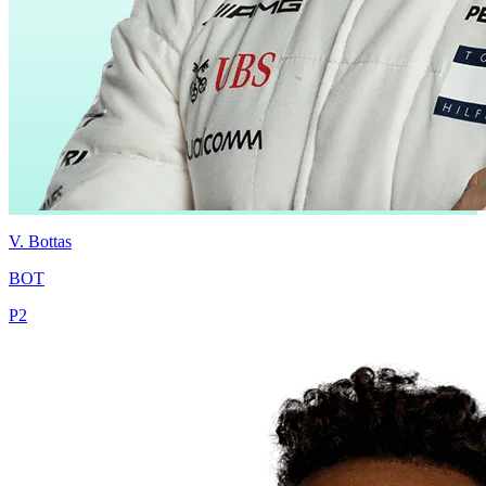
V.
Bottas
BOT
P
2