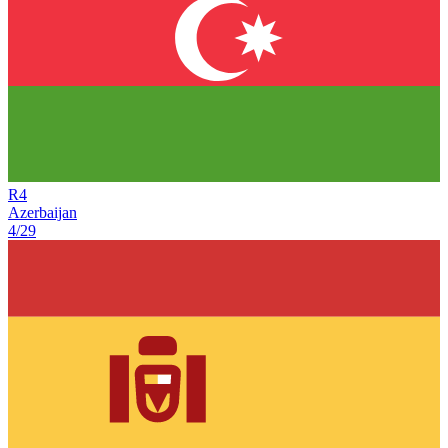
R
4
Azerbaijan
4/29