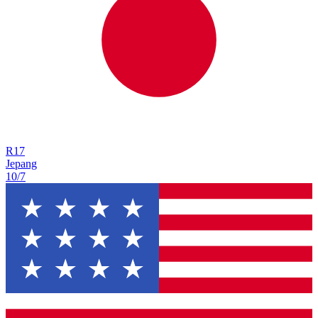
R
17
Jepang
10/7