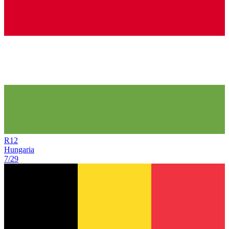
R
12
Hungaria
7/29