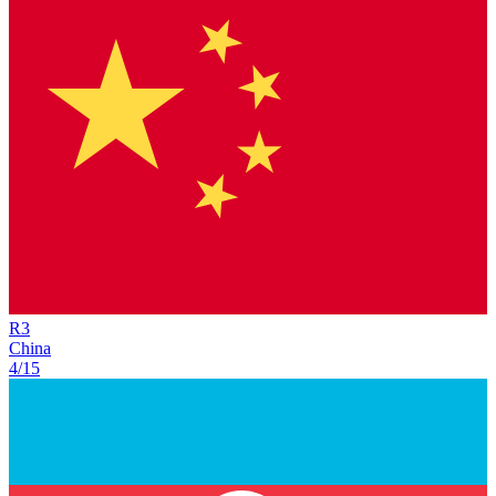
R
3
China
4/15