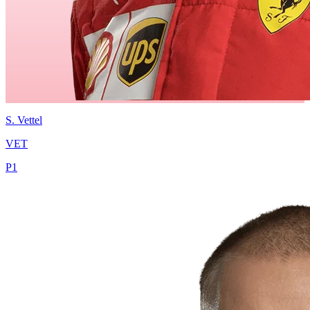
S.
Vettel
VET
P
1