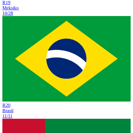
R
19
Meksiko
10/28
R
20
Brasil
11/11