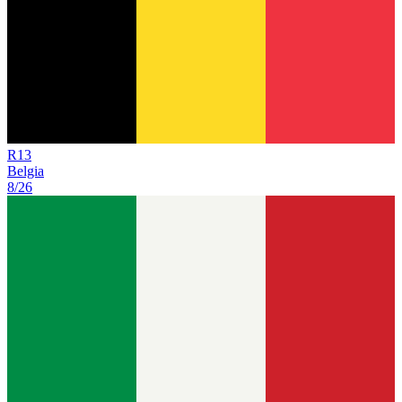
R
13
Belgia
8/26