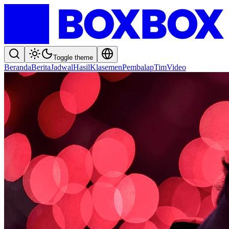
Toggle theme
Beranda
Berita
Jadwal
Hasil
Klasemen
Pembalap
Tim
Video