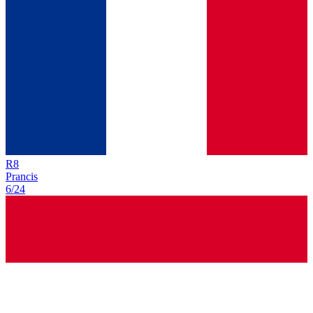
R
8
Prancis
6/24