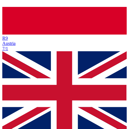
R
9
Austria
7/1