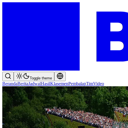
Toggle theme
Beranda
Berita
Jadwal
Hasil
Klasemen
Pembalap
Tim
Video