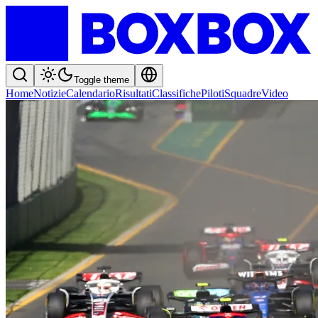
Toggle theme
Home
Notizie
Calendario
Risultati
Classifiche
Piloti
Squadre
Video