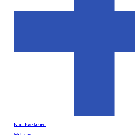
Kimi Räikkönen
McLaren