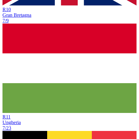
R
10
Gran Bretagna
7/9
R
11
Ungheria
7/23