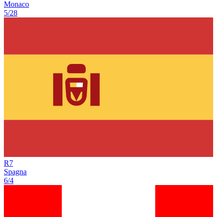
Monaco
5/28
R
7
Spagna
6/4