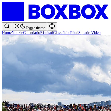
Toggle theme
Home
Notizie
Calendario
Risultati
Classifiche
Piloti
Squadre
Video