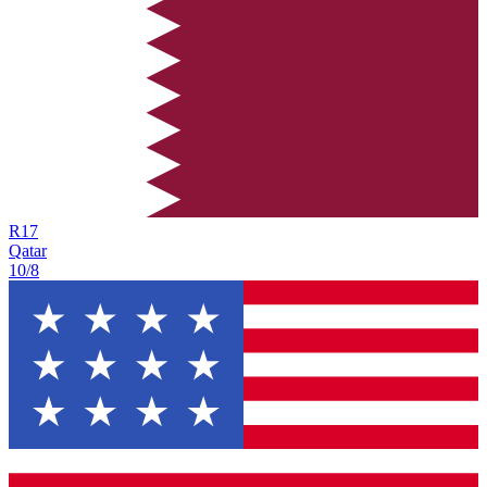
R
17
Qatar
10/8