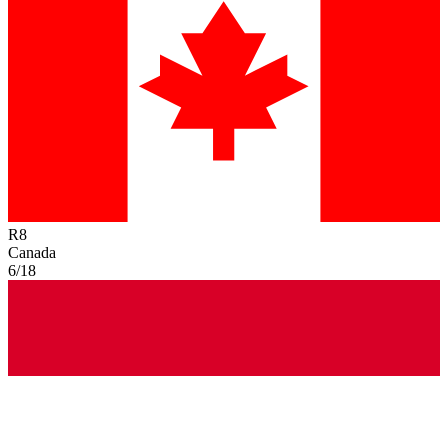
R
8
Canada
6/18