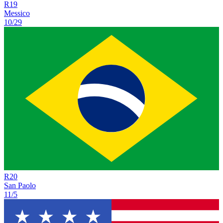
R
19
Messico
10/29
R
20
San Paolo
11/5