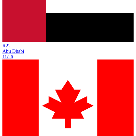
R
22
Abu Dhabi
11/26