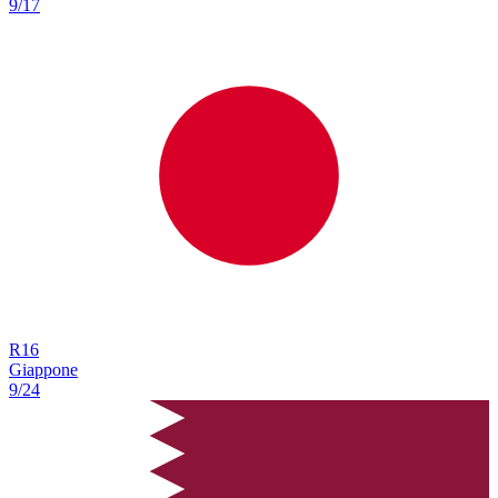
9/17
R
16
Giappone
9/24