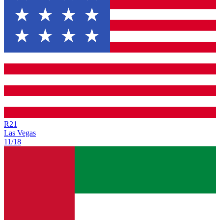
R
21
Las Vegas
11/18