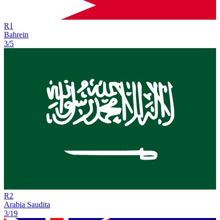
R
1
Bahrein
3/5
R
2
Arabia Saudita
3/19