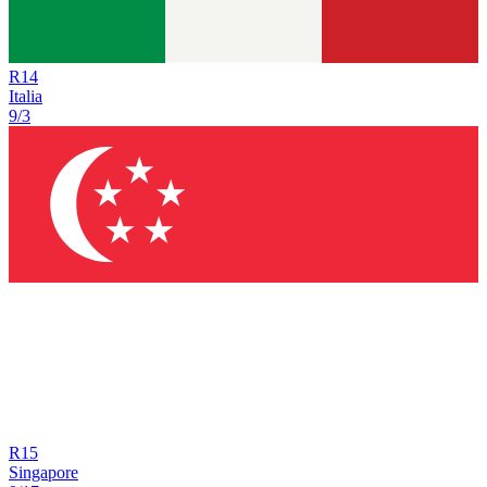
R
14
Italia
9/3
R
15
Singapore