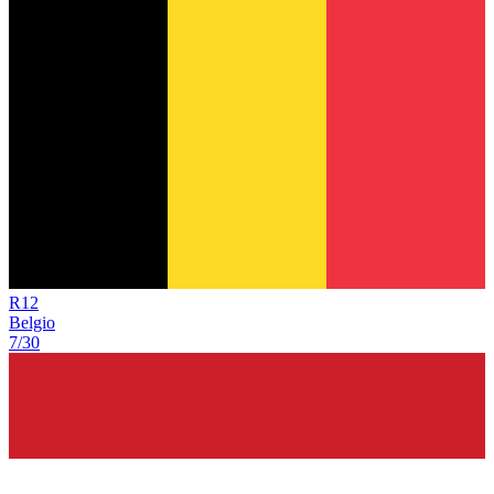
R
12
Belgio
7/30