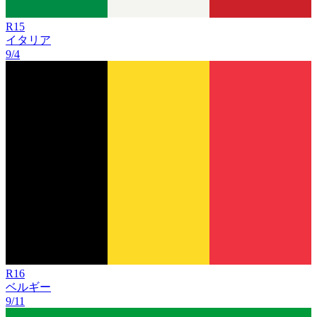
R
15
イタリア
9/4
R
16
ベルギー
9/11