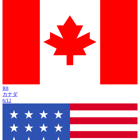
R
8
カナダ
6/12