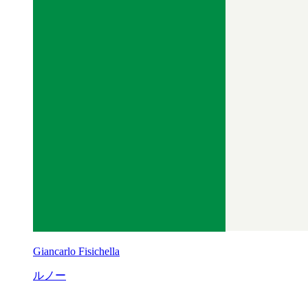
Giancarlo Fisichella
ルノー