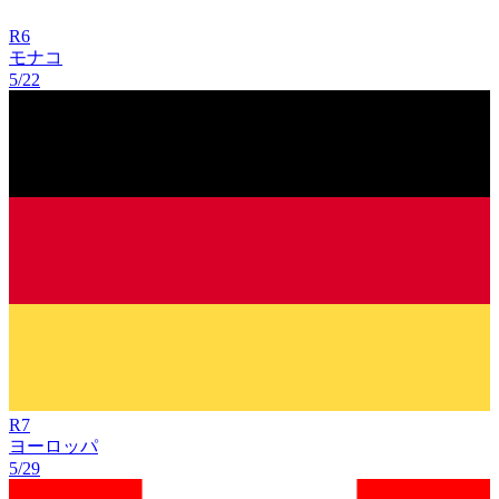
R
6
モナコ
5/22
R
7
ヨーロッパ
5/29