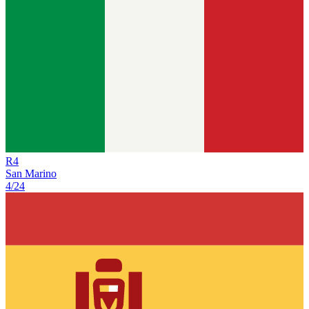
R
4
San Marino
4/24