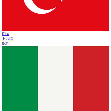
R
14
トルコ
8/21