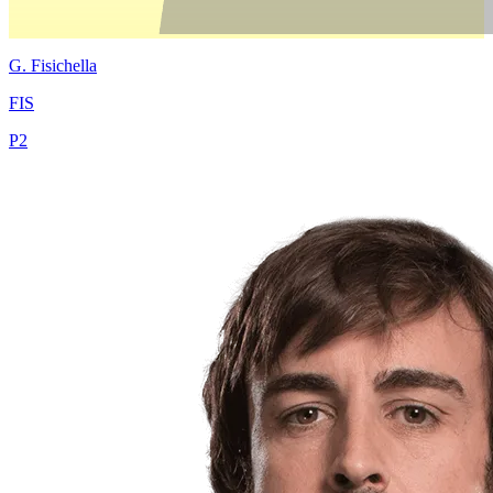
G.
Fisichella
FIS
P
2