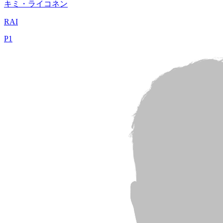
キミ・ライコネン
RAI
P
1