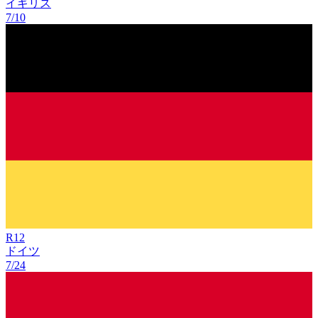
イギリス
7/10
R
12
ドイツ
7/24