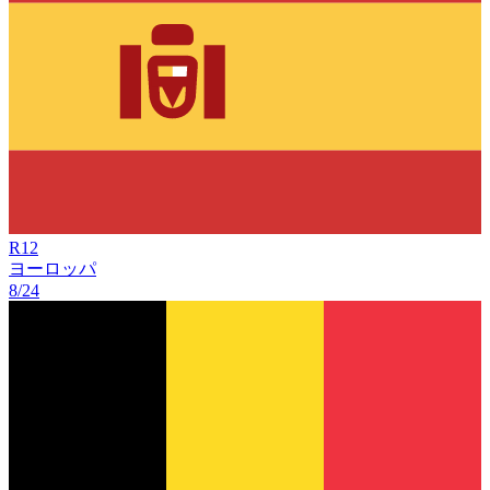
R
12
ヨーロッパ
8/24