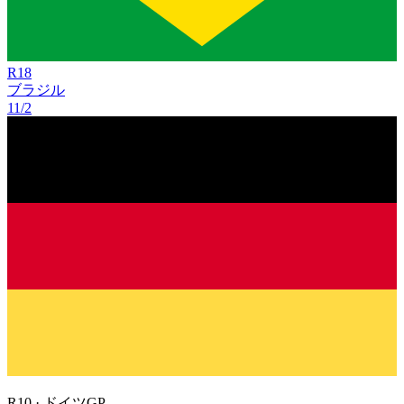
R
18
ブラジル
11/2
R
10
·
ドイツGP