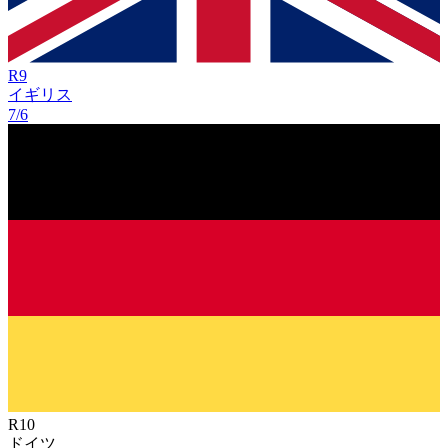
R
9
イギリス
7/6
R
10
ドイツ