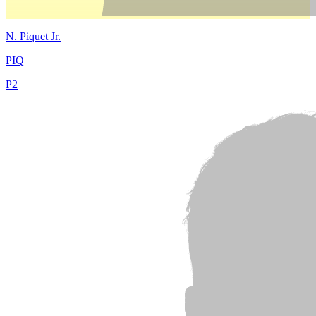
N.
Piquet Jr.
PIQ
P
2