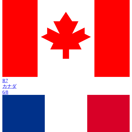
R
7
カナダ
6/8