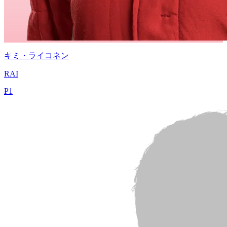
キミ・ライコネン
RAI
P
1