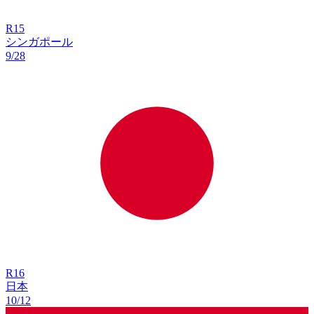
R
15
シンガポール
9/28
R
16
日本
10/12