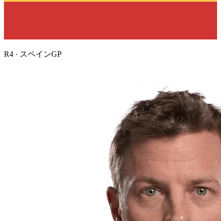
R
4
·
スペインGP