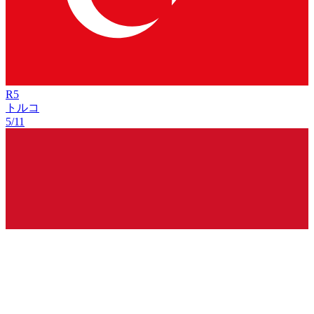
R
5
トルコ
5/11