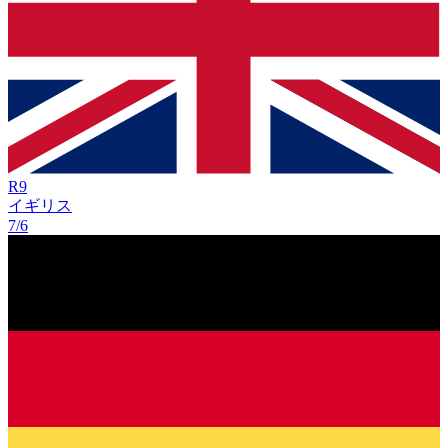
R
9
イギリス
7/6