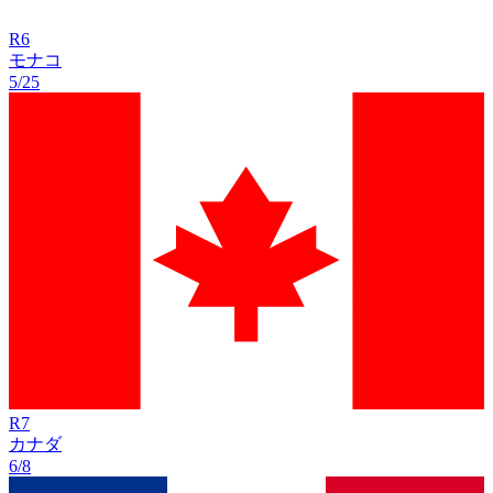
R
6
モナコ
5/25
R
7
カナダ
6/8