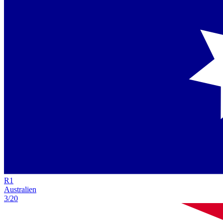
R
1
Australien
3/20