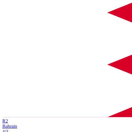
R
2
Bahrain
4/3