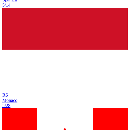
5/14
R
6
Monaco
5/28