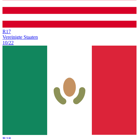
R
17
Vereinigte Staaten
10/22
R
18