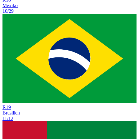
Mexiko
10/29
R
19
Brasilien
11/12