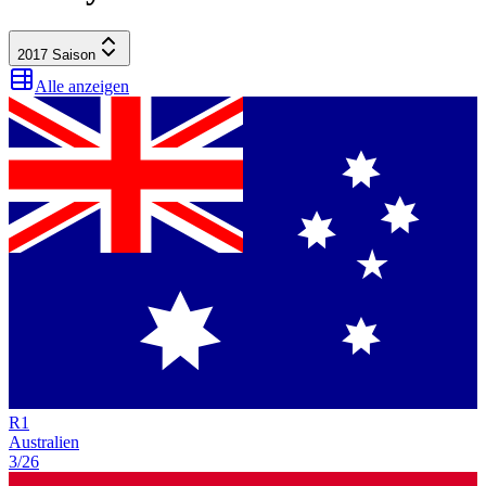
2017
Saison
Alle anzeigen
R
1
Australien
3/26