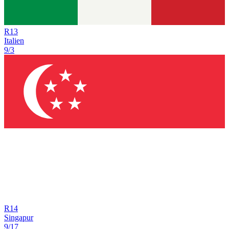
R
13
Italien
9/3
R
14
Singapur
9/17