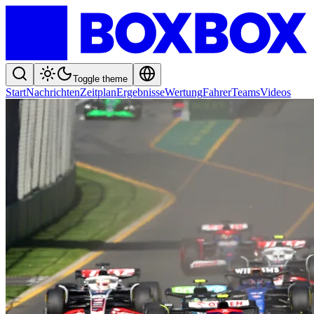
Toggle theme
Start
Nachrichten
Zeitplan
Ergebnisse
Wertung
Fahrer
Teams
Videos