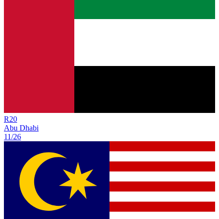
R
20
Abu Dhabi
11/26