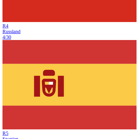
R
4
Russland
4/30
R
5
Spanien