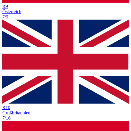
R
9
Österreich
7/9
R
10
Großbritannien
7/16