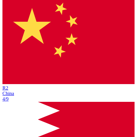
R
2
China
4/9