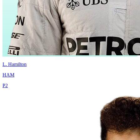
L.
Hamilton
HAM
P
2