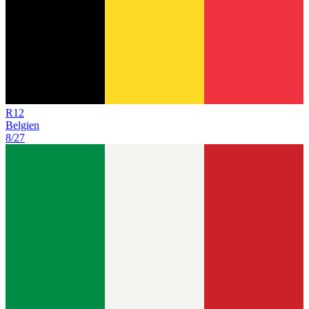
R
12
Belgien
8/27