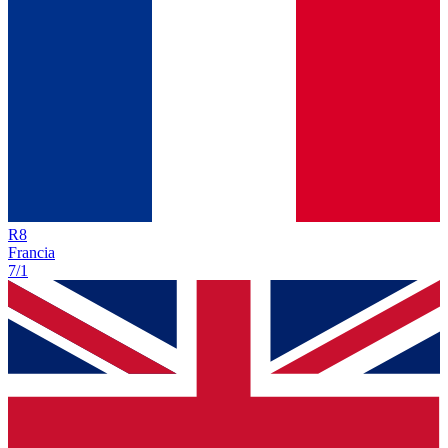
R
8
Francia
7/1