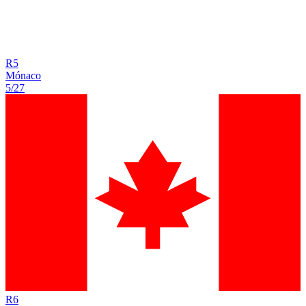
R
5
Mónaco
5/27
R
6