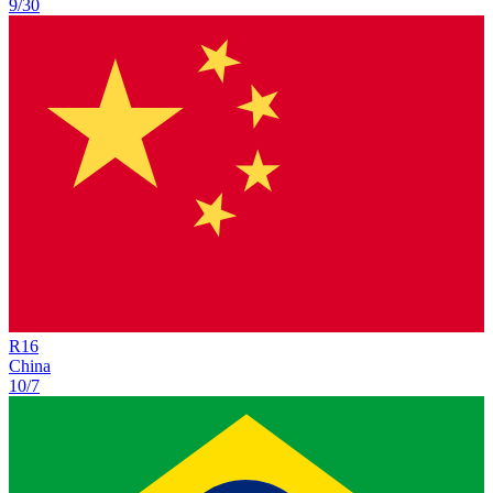
9/30
R
16
China
10/7