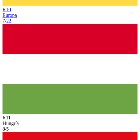
R
10
Europa
7/22
R
11
Hungría
8/5