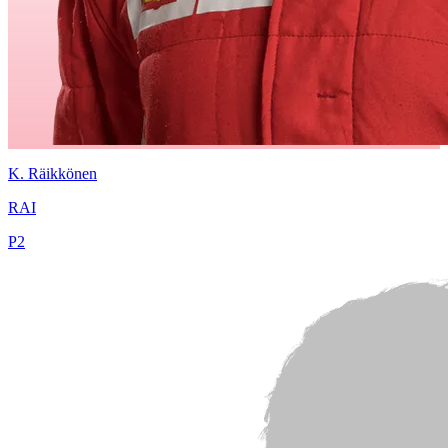
K.
Räikkönen
RAI
P
2