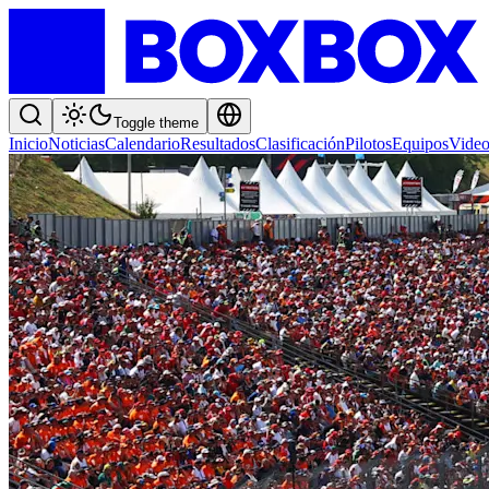
Toggle theme
Inicio
Noticias
Calendario
Resultados
Clasificación
Pilotos
Equipos
Video