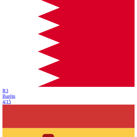
R
3
Baréin
4/15