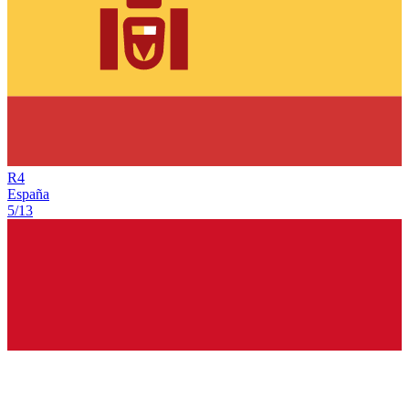
R
4
España
5/13