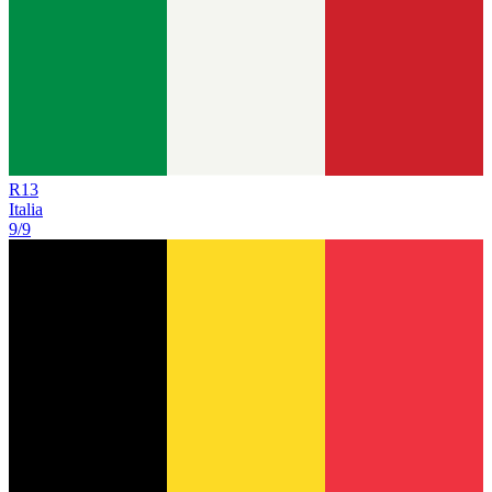
R
13
Italia
9/9