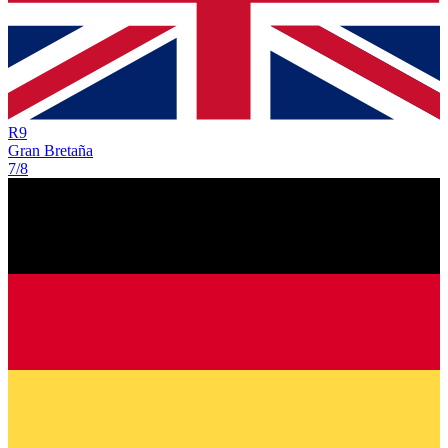
R
9
Gran Bretaña
7/8