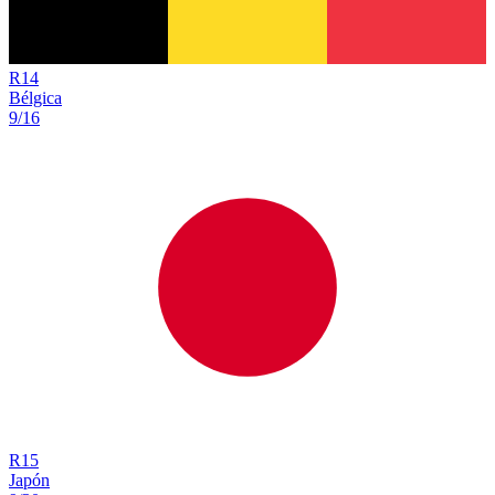
R
14
Bélgica
9/16
R
15
Japón