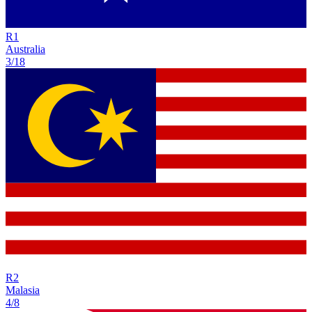
R
1
Australia
3/18
R
2
Malasia
4/8