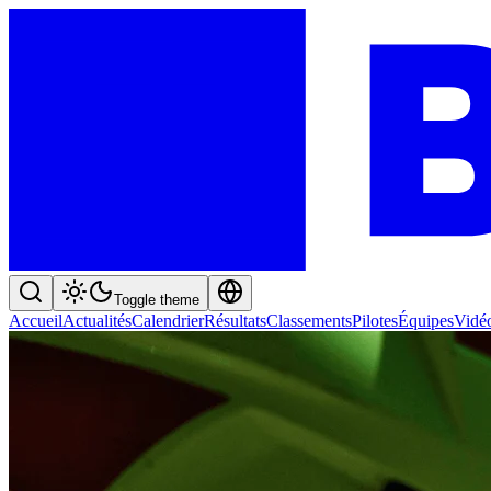
Toggle theme
Accueil
Actualités
Calendrier
Résultats
Classements
Pilotes
Équipes
Vidé