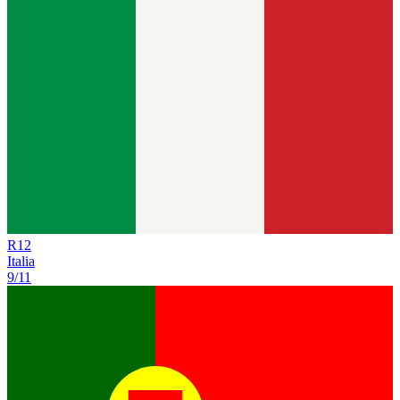
R
12
Italia
9/11