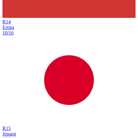
R
14
Eropa
10/16
R
15
Jepang