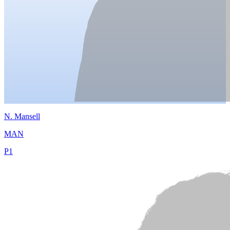
N.
Mansell
MAN
P
1