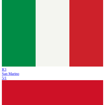
R
3
San Marino
5/1