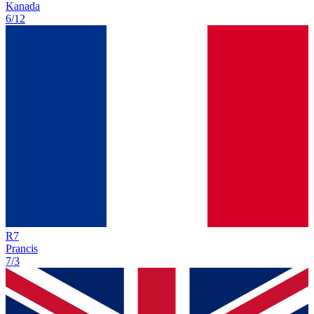
Kanada
6/12
R
7
Prancis
7/3