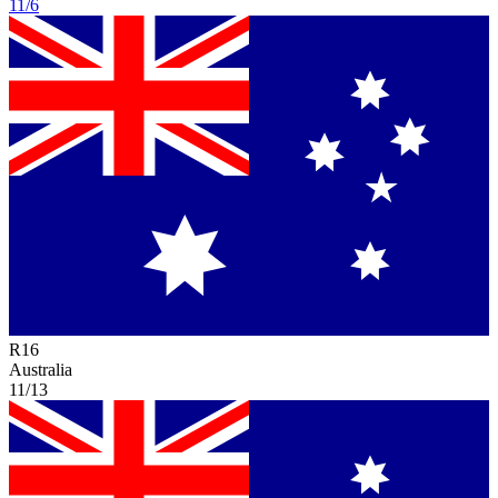
11/6
R
16
Australia
11/13