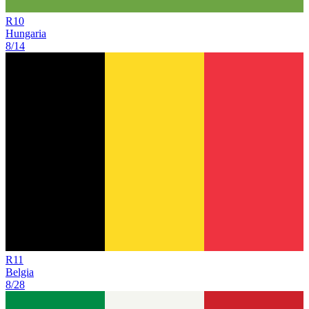
R
10
Hungaria
8/14
R
11
Belgia
8/28