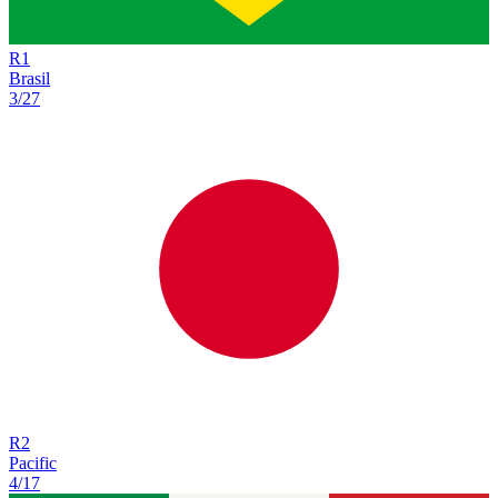
R
1
Brasil
3/27
R
2
Pacific
4/17