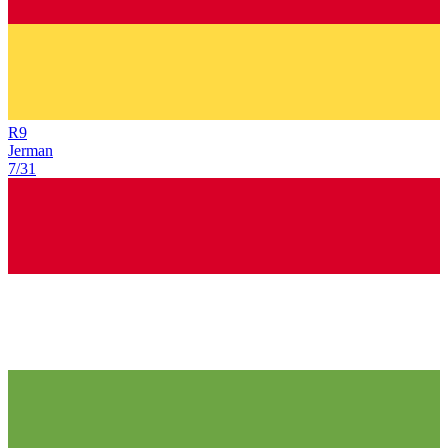
R
9
Jerman
7/31