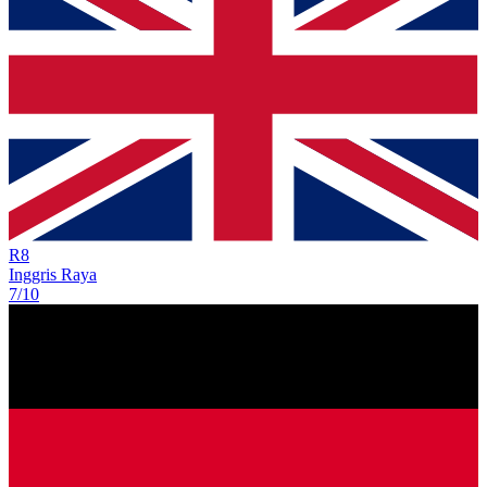
R
8
Inggris Raya
7/10