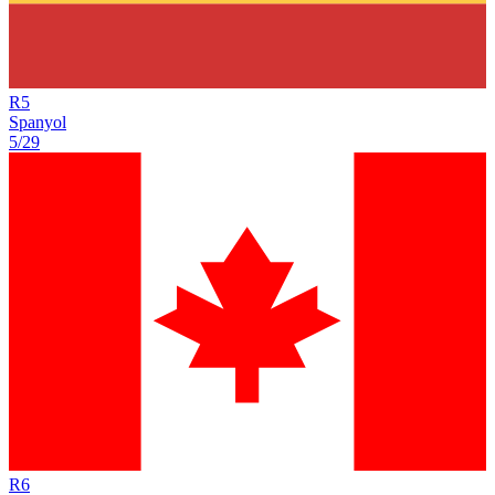
R
5
Spanyol
5/29
R
6