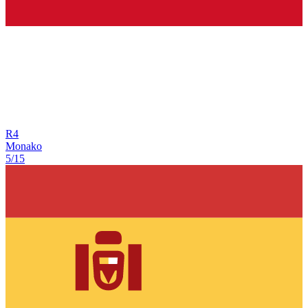
R
4
Monako
5/15