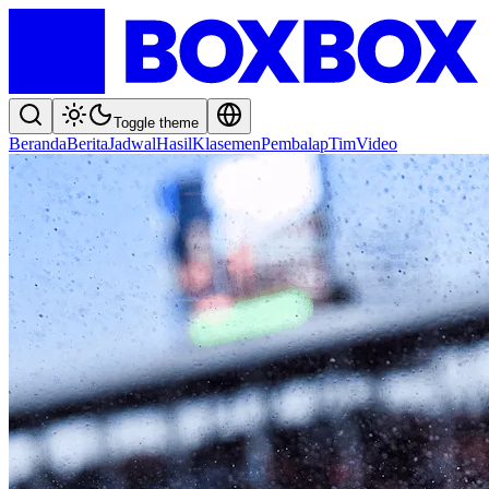
Toggle theme
Beranda
Berita
Jadwal
Hasil
Klasemen
Pembalap
Tim
Video